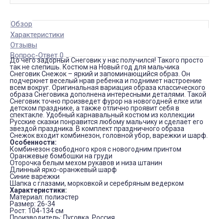
Обзор
Характеристики
Отзывы
Вопрос-Ответ 0
До чего задорный Снеговик у нас получился! Такого просто
так не слепишь. Костюм на Новый год для мальчика
Снеговик Снежок – яркий и запоминающийся образ. Он
подчеркнет веселый нрав ребенка и поднимет настроение
всем вокруг. Оригинальная вариация образа классического
образа Снеговика дополнена интересными деталями. Такой
Снеговик точно произведет фурор на новогодней елке или
детском празднике, а также отлично проявит себя в
спектакле. Удобный карнавальный костюм из коллекции
Русские сказки понравится любому мальчику и сделает его
звездой праздника. В комплект праздничного образа
Снежок входит комбинезон, головной убор, варежки и шарф.
Особенности:
Комбинезон свободного кроя с новогодним принтом
Оранжевые бомбошки на груди
Оторочка белым мехом рукавов и низа штанин
Длинный ярко-оранжевый шарф
Синие варежки
Шапка с глазами, морковкой и серебряным ведерком
Характеристики:
Материал: полиэстер
Размер: 26-34
Рост: 104-134 см
Производитель: Пуговка, Россия