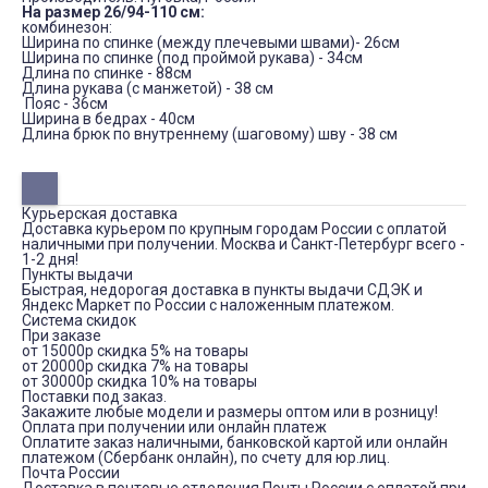
На размер 26/94-110 см:
комбинезон:
Ширина по спинке (между плечевыми швами)- 26см
Ширина по спинке (под проймой рукава) - 34см
Длина по спинке - 88см
Длина рукава (с манжетой) - 38 см
Пояс - 36см
Ширина в бедрах - 40см
Длина брюк по внутреннему (шаговому) шву - 38 см
Курьерская доставка
Доставка курьером по крупным городам России с оплатой
наличными при получении. Москва и Санкт-Петербург всего -
1-2 дня!
Пункты выдачи
Быстрая, недорогая доставка в пункты выдачи СДЭК и
Яндекс Маркет по России с наложенным платежом.
Система скидок
При заказе
от 15000р скидка 5% на товары
от 20000р скидка 7% на товары
от 30000р скидка 10% на товары
Поставки под заказ.
Закажите любые модели и размеры оптом или в розницу!
Оплата при получении или онлайн платеж
Оплатите заказ наличными, банковской картой или онлайн
платежом (Сбербанк онлайн), по счету для юр.лиц.
Почта России