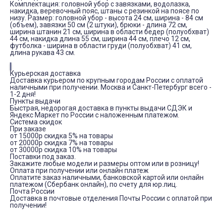
Комплектация: головной убор с завязками, водолазка,
накидка, веревочный пояс, штаны с резинкой на поясе по
низу. Размер: головной убор - высота 24 см, ширина - 84 см
(объем), завязки 50 см (2 штуки), брюки - длина 72 см,
ширина штанин 21 см, ширина в области бедер (полуобхват)
44 см, накидка длина 55 см, ширина 44 см, плечо 12 см,
футболка - ширина в области груди (полуобхват) 41 см,
длина рукава 43 см.
Курьерская доставка
Доставка курьером по крупным городам России с оплатой
наличными при получении. Москва и Санкт-Петербург всего -
1-2 дня!
Пункты выдачи
Быстрая, недорогая доставка в пункты выдачи СДЭК и
Яндекс Маркет по России с наложенным платежом.
Система скидок
При заказе
от 15000р скидка 5% на товары
от 20000р скидка 7% на товары
от 30000р скидка 10% на товары
Поставки под заказ.
Закажите любые модели и размеры оптом или в розницу!
Оплата при получении или онлайн платеж
Оплатите заказ наличными, банковской картой или онлайн
платежом (Сбербанк онлайн), по счету для юр.лиц.
Почта России
Доставка в почтовые отделения Почты России с оплатой при
получении!