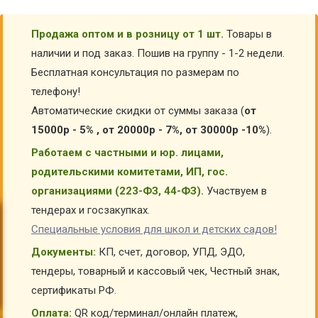
Продажа оптом и в розницу от 1 шт.
Товары в
наличии и под заказ. Пошив на группу - 1-2 недели.
Бесплатная консультация по размерам по
телефону!
Автоматические скидки от суммы заказа (
от
15000р - 5% , от 20000р - 7%, от 30000р -10%
).
Работаем с частными и юр. лицами,
родительскими комитетами, ИП, гос.
организациями (223-ФЗ, 44-ФЗ).
Участвуем в
тендерах и госзакупках.
Специальные условия для школ и детских садов!
Документы:
КП, счет, договор, УПД, ЭДО,
тендеры, товарный и кассовый чек, Честный знак,
сертификаты РФ.
Оплата:
QR код/терминал/онлайн платеж,