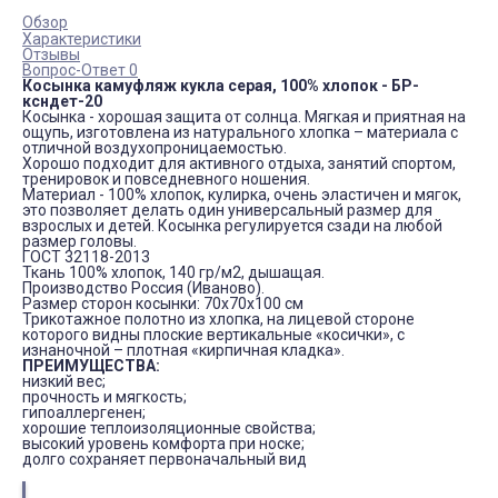
Обзор
Характеристики
Отзывы
Вопрос-Ответ 0
Косынка камуфляж кукла серая, 100% хлопок - БР-
ксндет-20
Косынка - хорошая защита от солнца. Мягкая и приятная на
ощупь, изготовлена из натурального хлопка – материала с
отличной воздухопроницаемостью.
Хорошо подходит для активного отдыха, занятий спортом,
тренировок и повседневного ношения.
Материал - 100% хлопок, кулирка, очень эластичен и мягок,
это позволяет делать один универсальный размер для
взрослых и детей. Косынка регулируется сзади на любой
размер головы.
ГОСТ 32118-2013
Ткань 100% хлопок, 140 гр/м2, дышащая.
Производство Россия (Иваново).
Размер сторон косынки: 70x70x100 см
Трикотажное полотно из хлопка, на лицевой стороне
которого видны плоские вертикальные «косички», с
изнаночной – плотная «кирпичная кладка».
ПРЕИМУЩЕСТВА:
низкий вес;
прочность и мягкость;
гипоаллергенен;
хорошие теплоизоляционные свойства;
высокий уровень комфорта при носке;
долго сохраняет первоначальный вид