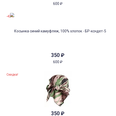
600
₽
-42%
350
₽
600
₽
Скидка!
350
₽