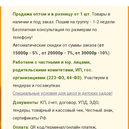
Продажа оптом и в розницу от 1 шт.
Товары в
наличии и под заказ. Пошив на группу - 1-2 недели.
Бесплатная консультация по размерам по
телефону!
Автоматические скидки от суммы заказа (
от
15000р - 5% , от 20000р - 7%, от 30000р -10%
).
Работаем с частными и юр. лицами,
родительскими комитетами, ИП, гос.
организациями (223-ФЗ, 44-ФЗ).
Участвуем в
тендерах и госзакупках.
Специальные условия для школ и детских садов!
Документы:
КП, счет, договор, УПД, ЭДО,
тендеры, товарный и кассовый чек, Честный знак,
сертификаты РФ.
Оплата:
QR код/терминал/онлайн платеж,