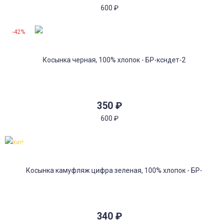
600
₽
-42%
350
₽
600
₽
Хит!
340
₽