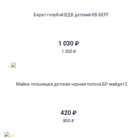
1 030
₽
1 300
₽
Хит!
420
₽
800
₽
Хит!