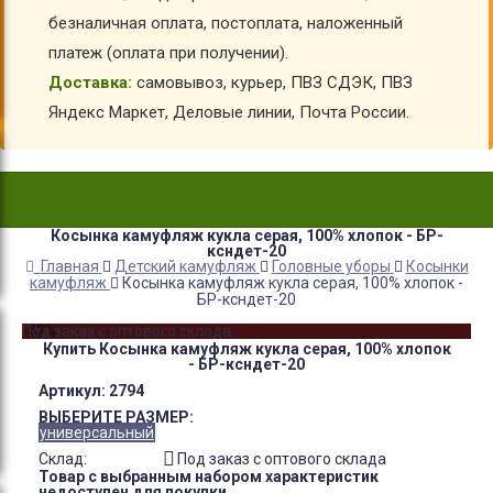
безналичная оплата, постоплата, наложенный
платеж (оплата при получении).
Доставка:
самовывоз, курьер, ПВЗ СДЭК, ПВЗ
Яндекс Маркет, Деловые линии, Почта России.
Косынка камуфляж кукла серая, 100% хлопок - БР-
ксндет-20
Главная
Детский камуфляж
Головные уборы
Косынки
камуфляж
Косынка камуфляж кукла серая, 100% хлопок -
БР-ксндет-20
-42%
Под заказ с оптового склада
Купить Косынка камуфляж кукла серая, 100% хлопок
- БР-ксндет-20
Артикул:
2794
ВЫБЕРИТЕ РАЗМЕР:
универсальный
Склад:
Под заказ с оптового склада
Товар с выбранным набором характеристик
недоступен для покупки