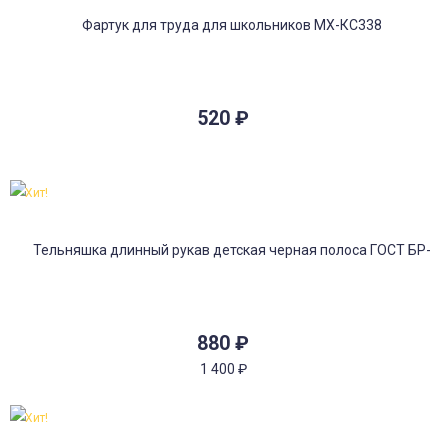
520
₽
Хит!
880
₽
1 400
₽
Хит!