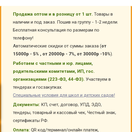
Продажа оптом и в розницу от 1 шт.
Товары в
наличии и под заказ. Пошив на группу - 1-2 недели.
Бесплатная консультация по размерам по
телефону!
Автоматические скидки от суммы заказа (
от
15000р - 5% , от 20000р - 7%, от 30000р -10%
).
Работаем с частными и юр. лицами,
родительскими комитетами, ИП, гос.
организациями (223-ФЗ, 44-ФЗ).
Участвуем в
тендерах и госзакупках.
Специальные условия для школ и детских садов!
Документы:
КП, счет, договор, УПД, ЭДО,
тендеры, товарный и кассовый чек, Честный знак,
сертификаты РФ.
Оплата:
QR код/терминал/онлайн платеж,