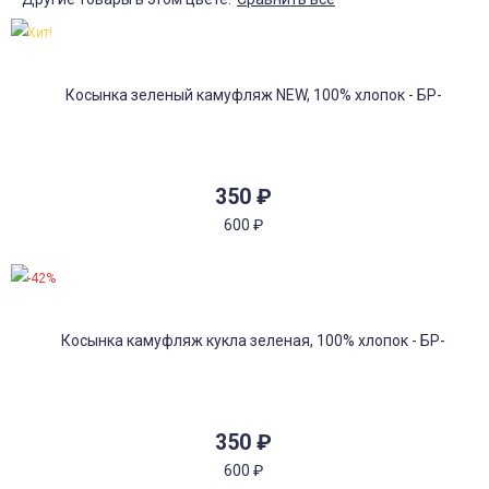
Хит!
350
₽
600
₽
-42%
350
₽
600
₽