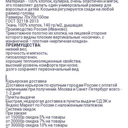
Материал - 100% хлопок, кулирка, очень эластичен и мягок,
это позволяет делать один универсальный размер для
взрослых и детей. Косынка регулируется сзади на любой
размер головы.
Размеры 70x70x100см
ГОСТ 32118-2013
Ткань 100% хлопок, 140 гр/м2, дышащая.
Производство Россия (Иваново).
Трикотажное полотно из хлопка, на лицевой стороне
которого видны плоские вертикальные «косички», с
изнаночной – плотная «кирпичная кладка».
ПРЕИМУЩЕСТВА:
низкий вес;
прочность и мягкость;
гипоаллергенен;
хорошие теплоизоляционные свойства;
высокий уровень комфорта при носке;
долго сохраняет первоначальный вид
Курьерская доставка
Доставка курьером по крупным городам России с оплатой
наличными при получении. Москва и Санкт-Петербург всего -
1-2 дня!
Пункты выдачи
Быстрая, недорогая доставка в пункты выдачи СДЭК и
Яндекс Маркет по России с наложенным платежом.
Система скидок
При заказе
от 15000р скидка 5% на товары
от 20000р скидка 7% на товары
от 30000р скидка 10% на товары