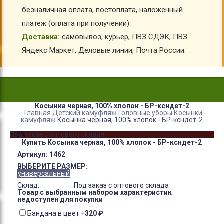
безналичная оплата, постоплата, наложенный
платеж (оплата при получении).
Доставка:
самовывоз, курьер, ПВЗ СДЭК, ПВЗ
Яндекс Маркет, Деловые линии, Почта России.
Косынка черная, 100% хлопок - БР-ксндет-2
Главная
Детский камуфляж
Головные уборы
Косынки
камуфляж
Косынка черная, 100% хлопок - БР-ксндет-2
-42%
Под заказ с оптового склада
Купить Косынка черная, 100% хлопок - БР-ксндет-2
Артикул:
1462
ВЫБЕРИТЕ РАЗМЕР:
универсальный
Склад:
Под заказ с оптового склада
Товар с выбранным набором характеристик
недоступен для покупки
Бандана в цвет
+
320
₽