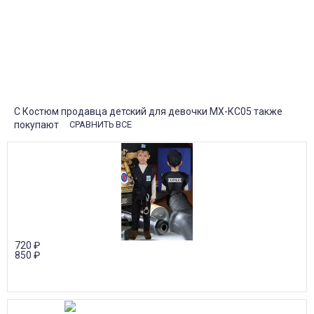
от 20000р скидка 7% на товары
от 30000р скидка 10% на товары
Поставки под заказ.
Закажите любые модели и размеры оптом или в розницу!
Оплата при получении или онлайн платеж
Оплатите заказ наличными, банковской картой или онлайн
платежом (Сбербанк онлайн), по счету для юр.лиц.
Почта России
Доставка в почтовые отделения Почты России с оплатой при
получении!
С Костюм продавца детский для девочки МХ-КС05 также
покупают
СРАВНИТЬ ВСЕ
720
₽
850
₽