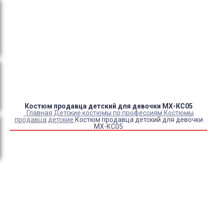
Оплата:
QR код/терминал/онлайн платеж,
безналичная оплата, постоплата, наложенный
платеж (оплата при получении).
Доставка:
самовывоз, курьер, ПВЗ СДЭК, ПВЗ
Яндекс Маркет, Деловые линии, Почта России.
Костюм продавца детский для девочки МХ-КС05
Главная
Детские костюмы по профессиям
Костюмы
продавца детские
Костюм продавца детский для девочки
МХ-КС05
Купить Костюм продавца детский для девочки МХ-КС05
Артикул:
1852
Выберите Размер:
32/110-122
Склад:
В наличии
Товар с выбранным набором характеристик недоступен
для покупки
730
₽
610
₽
КУПИТЬ