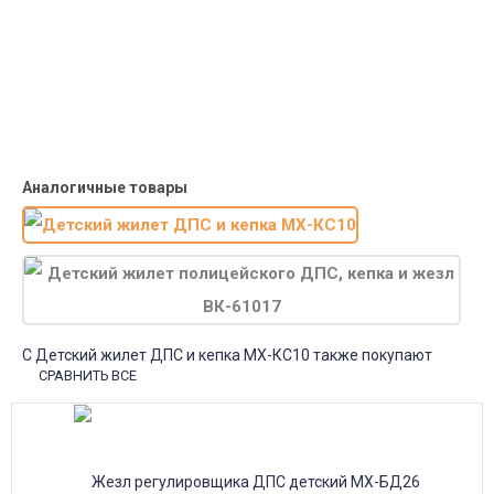
от 15000р скидка 5% на товары
от 20000р скидка 7% на товары
от 30000р скидка 10% на товары
Поставки под заказ.
Закажите любые модели и размеры оптом или в розницу!
Оплата при получении или онлайн платеж
Оплатите заказ наличными, банковской картой или онлайн
платежом (Сбербанк онлайн), по счету для юр.лиц.
Почта России
Доставка в почтовые отделения Почты России с оплатой при
получении!
Аналогичные товары
С Детский жилет ДПС и кепка МХ-КС10 также покупают
СРАВНИТЬ ВСЕ