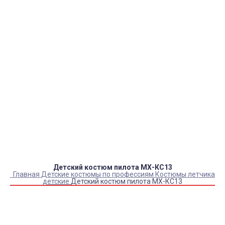
тендеры, товарный и кассовый чек, Честный знак,
сертификаты РФ.
Оплата:
QR код/терминал/онлайн платеж,
безналичная оплата, постоплата, наложенный
платеж (оплата при получении).
Доставка:
самовывоз, курьер, ПВЗ СДЭК, ПВЗ
Яндекс Маркет, Деловые линии, Почта России.
Каталог товаров
Детский камуфляж
Детская форма
Детские костюмы по профессиям
Карнавальные костюмы детские
Детская обувь
Спасательные жилеты
Детский костюм пилота МХ-КС13
Главная
Детские костюмы по профессиям
Костюмы летчика
детские
Детский костюм пилота МХ-КС13
Купить Детский костюм пилота МХ-КС13
Артикул:
1826
Выберите Размер:
32/110-122