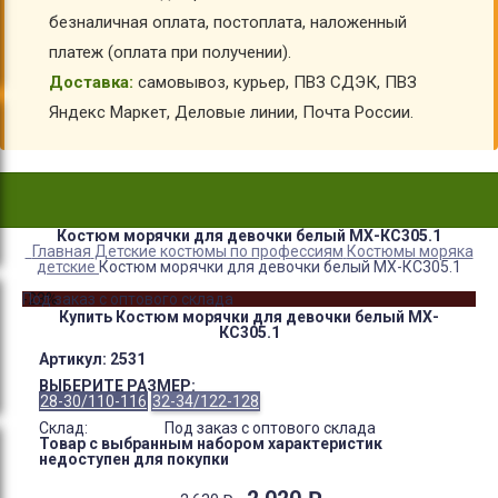
безналичная оплата, постоплата, наложенный
платеж (оплата при получении).
Доставка:
самовывоз, курьер, ПВЗ СДЭК, ПВЗ
Яндекс Маркет, Деловые линии, Почта России.
Костюм морячки для девочки белый МХ-КС305.1
Главная
Детские костюмы по профессиям
Костюмы моряка
детские
Костюм морячки для девочки белый МХ-КС305.1
-23%
Под заказ с оптового склада
Купить Костюм морячки для девочки белый МХ-
КС305.1
Артикул:
2531
ВЫБЕРИТЕ РАЗМЕР:
28-30/110-116
32-34/122-128
Склад:
Под заказ с оптового склада
Товар с выбранным набором характеристик
недоступен для покупки