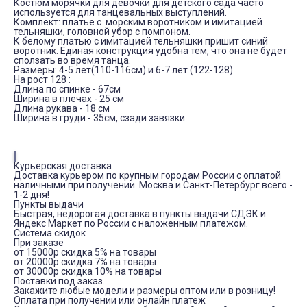
Костюм морячки для девочки для детского сада часто
используется для танцевальных выступлений.
Комплект: платье с морским воротником и имитацией
тельняшки, головной убор с помпоном.
К белому платью с имитацией тельняшки пришит синий
воротник. Единая конструкция удобна тем, что она не будет
сползать во время танца.
Размеры: 4-5 лет(110-116см) и 6-7 лет (122-128)
На рост 128 :
Длина по спинке - 67см
Ширина в плечах - 25 см
Длина рукава - 18 см
Ширина в груди - 35см, сзади завязки
Курьерская доставка
Доставка курьером по крупным городам России с оплатой
наличными при получении. Москва и Санкт-Петербург всего -
1-2 дня!
Пункты выдачи
Быстрая, недорогая доставка в пункты выдачи СДЭК и
Яндекс Маркет по России с наложенным платежом.
Система скидок
При заказе
от 15000р скидка 5% на товары
от 20000р скидка 7% на товары
от 30000р скидка 10% на товары
Поставки под заказ.
Закажите любые модели и размеры оптом или в розницу!
Оплата при получении или онлайн платеж