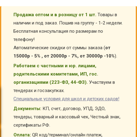
Продажа оптом и в розницу от 1 шт.
Товары в
наличии и под заказ. Пошив на группу - 1-2 недели.
Бесплатная консультация по размерам по
телефону!
Автоматические скидки от суммы заказа (
от
15000р - 5% , от 20000р - 7%, от 30000р -10%
).
Работаем с частными и юр. лицами,
родительскими комитетами, ИП, гос.
организациями (223-ФЗ, 44-ФЗ).
Участвуем в
тендерах и госзакупках.
Специальные условия для школ и детских садов!
Документы:
КП, счет, договор, УПД, ЭДО,
тендеры, товарный и кассовый чек, Честный знак,
сертификаты РФ.
Оплата:
QR код/терминал/онлайн платеж,