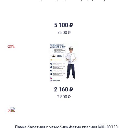
5 100
₽
7 500
₽
-23%
2 160
₽
2 800
₽
-24%