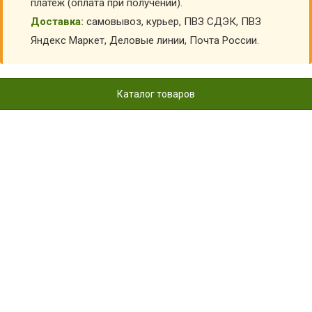
платеж (оплата при получении).
Доставка:
самовывоз, курьер, ПВЗ СДЭК, ПВЗ
Яндекс Маркет, Деловые линии, Почта России.
Каталог товаров
КОСТЮМ МИНЬЕН МАЛЬЧИК
ЕК-МИНМАЛ
Главная
Карнавальные костюмы детские
Карнавальные костюмы герои мультфильмов
Костюм Миньен Мальчик ЕК-МИНМАЛ
КУПИТЬ КОСТЮМ МИНЬЕН МАЛЬЧИК ЕК-
МИНМАЛ
АРТИКУЛ:
21563
Выберите Размер:
26/104
Склад:
Под заказ с оптового склада
Товар с выбранным набором характеристик недоступен