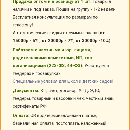
Продажа оптом и в розницу от 1 шт.
Товары в
наличии и под заказ. Пошив на группу - 1-2 недели.
Бесплатная консультация по размерам по
телефону!
Автоматические скидки от суммы заказа (
от
15000р - 5% , от 20000р - 7%, от 30000р -10%
).
Работаем с частными и юр. лицами,
родительскими комитетами, ИП, гос.
организациями (223-ФЗ, 44-ФЗ).
Участвуем в
тендерах и госзакупках.
Специальные условия для школ и детских садов!
Документы:
КП, счет, договор, УПД, ЭДО,
тендеры, товарный и кассовый чек, Честный знак,
сертификаты РФ.
Оплата:
QR код/терминал/онлайн платеж,
безналичная оплата, постоплата, наложенный