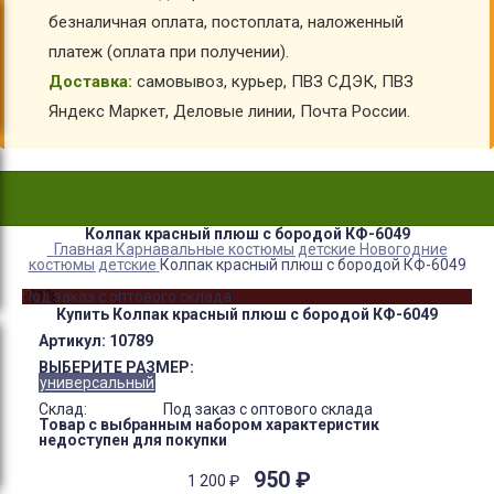
безналичная оплата, постоплата, наложенный
платеж (оплата при получении).
Доставка:
самовывоз, курьер, ПВЗ СДЭК, ПВЗ
Яндекс Маркет, Деловые линии, Почта России.
Колпак красный плюш с бородой КФ-6049
Главная
Карнавальные костюмы детские
Новогодние
костюмы детские
Колпак красный плюш с бородой КФ-6049
-21%
Под заказ с оптового склада
Купить Колпак красный плюш с бородой КФ-6049
Артикул:
10789
ВЫБЕРИТЕ РАЗМЕР:
универсальный
Склад:
Под заказ с оптового склада
Товар с выбранным набором характеристик
недоступен для покупки
950
₽
1 200
₽