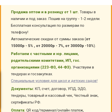
Продажа оптом и в розницу от 1 шт.
Товары в
наличии и под заказ. Пошив на группу - 1-2 недели.
Бесплатная консультация по размерам по
телефону!
Автоматические скидки от суммы заказа (
от
15000р - 5% , от 20000р - 7%, от 30000р -10%
).
Работаем с частными и юр. лицами,
родительскими комитетами, ИП, гос.
организациями (223-ФЗ, 44-ФЗ).
Участвуем в
тендерах и госзакупках.
Специальные условия для школ и детских садов!
Документы:
КП, счет, договор, УПД, ЭДО,
тендеры, товарный и кассовый чек, Честный знак,
сертификаты РФ.
Оплата:
QR код/терминал/онлайн платеж,