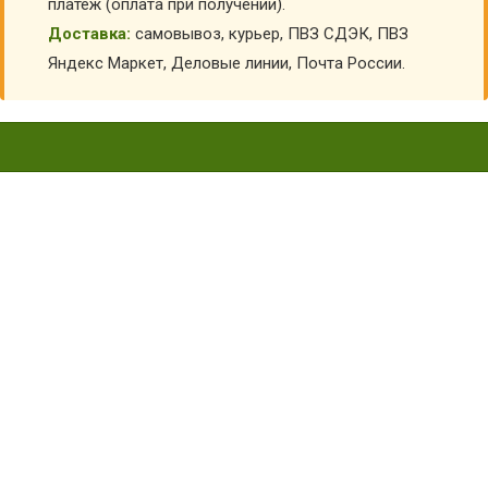
платеж (оплата при получении).
Доставка:
самовывоз, курьер, ПВЗ СДЭК, ПВЗ
Яндекс Маркет, Деловые линии, Почта России.
МАСКА ШАПКА ЁЖИКА
ВК-91016
Главная
Карнавальные костюмы детские
Костюмы животных для детей
Маски животных для детей
Маска шапка Ёжика ВК-91016
КУПИТЬ МАСКА ШАПКА ЁЖИКА ВК-91016
АРТИКУЛ:
6820
Склад:
В наличии
2 160
₽
1 800
₽