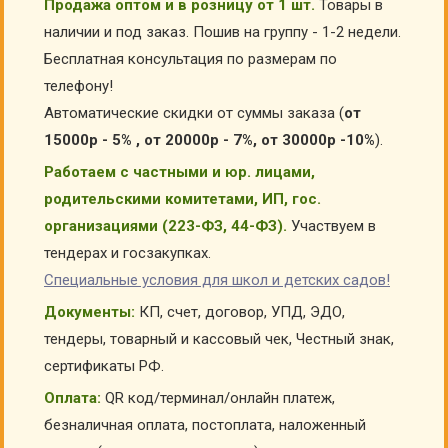
Продажа оптом и в розницу от 1 шт.
Товары в
наличии и под заказ. Пошив на группу - 1-2 недели.
Бесплатная консультация по размерам по
телефону!
Автоматические скидки от суммы заказа (
от
15000р - 5% , от 20000р - 7%, от 30000р -10%
).
Работаем с частными и юр. лицами,
родительскими комитетами, ИП, гос.
организациями (223-ФЗ, 44-ФЗ).
Участвуем в
тендерах и госзакупках.
Специальные условия для школ и детских садов!
Документы:
КП, счет, договор, УПД, ЭДО,
тендеры, товарный и кассовый чек, Честный знак,
сертификаты РФ.
Оплата:
QR код/терминал/онлайн платеж,
безналичная оплата, постоплата, наложенный