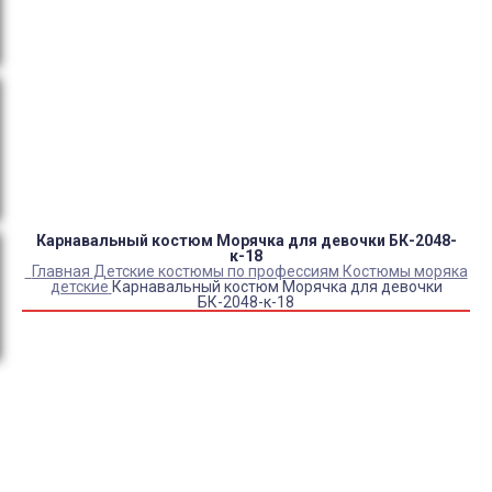
Оплата:
QR код/терминал/онлайн платеж,
безналичная оплата, постоплата, наложенный
платеж (оплата при получении).
Доставка:
самовывоз, курьер, ПВЗ СДЭК, ПВЗ
Яндекс Маркет, Деловые линии, Почта России.
Карнавальный костюм Морячка для девочки БК-2048-
к-18
Главная
Детские костюмы по профессиям
Костюмы моряка
детские
Карнавальный костюм Морячка для девочки
БК-2048-к-18
Купить Карнавальный костюм Морячка для девочки
БК-2048-к-18
Артикул:
7753
Выберите Размер:
28/110
30/116
32/122
32/128
34/134
36/140
38/146
Склад:
Под заказ с оптового склада
Товар с выбранным набором характеристик недоступен
для покупки