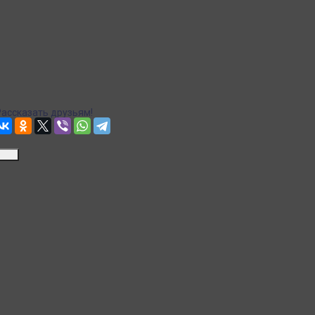
СДЭК доставка в пункты выдачи
Рассчитываем стоимость доставки...
Доставка в пункты выдачи Яндекс Маркет
Рассчитываем стоимость доставки...
Точная стоимость доставки в корзине при оформлении заказа.
Почта
Доставка Почтой России
Рассчитываем стоимость доставки...
Точная стоимость доставки в корзине при оформлении заказа.
Рассказать друзьям!