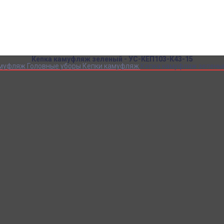
Детский камуфляж
Детская форма
Детские костюмы по профессиям
Карнавальные костюмы детские
Детская обувь
Спасательные жилеты
Кепка камуфляж зеленый - УС-КЕП103-К43-15
амуфляж
Головные уборы
Кепки камуфляж
Кепка камуфляж зеленый