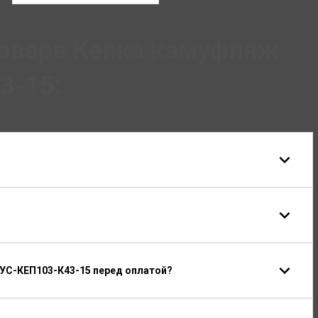
товаре Кепка камуфляж
3-15:
 УС-КЕП103-К43-15 перед оплатой?