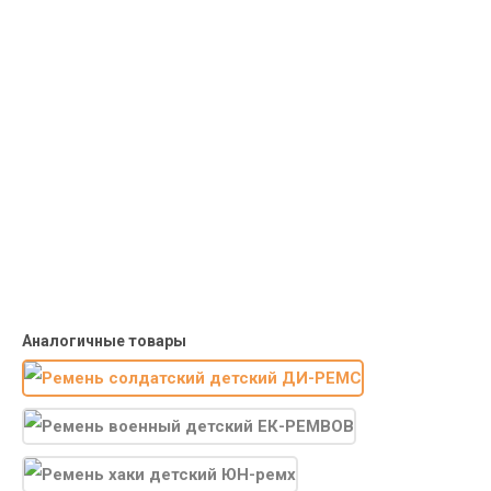
Курьерская доставка
Доставка курьером по крупным городам России с оплатой
наличными при получении. Москва и Санкт-Петербург всего -
1-2 дня!
Пункты выдачи
Быстрая, недорогая доставка в пункты выдачи СДЭК и
Яндекс Маркет по России с наложенным платежом.
Система скидок
При заказе
от 15000р скидка 5% на товары
от 20000р скидка 7% на товары
от 30000р скидка 10% на товары
Поставки под заказ.
Закажите любые модели и размеры оптом или в розницу!
Оплата при получении или онлайн платеж
Оплатите заказ наличными, банковской картой или онлайн
платежом (Сбербанк онлайн), по счету для юр.лиц.
Почта России
Доставка в почтовые отделения Почты России с оплатой при
получении!
Аналогичные товары