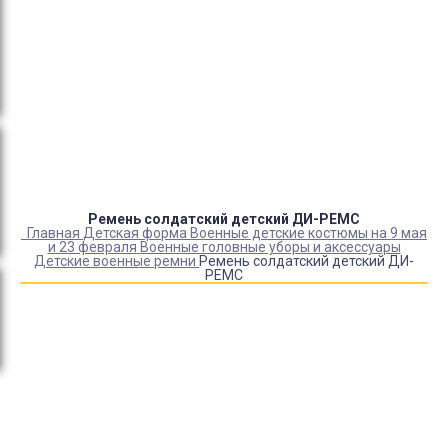
Оплата:
QR код/терминал/онлайн платеж,
безналичная оплата, постоплата, наложенный
платеж (оплата при получении).
Доставка:
самовывоз, курьер, ПВЗ СДЭК, ПВЗ
Яндекс Маркет, Деловые линии, Почта России.
Ремень солдатский детский ДИ-РЕМС
Главная
Детская форма
Военные детские костюмы на 9 мая
и 23 февраля
Военные головные уборы и аксессуары
Детские военные ремни
Ремень солдатский детский ДИ-
РЕМС
Купить Ремень солдатский детский ДИ-РЕМС
Артикул:
25186
Склад:
Под заказ с оптового склада
600
₽
520
₽
ЗАКАЗАТЬ
Информация о доставке