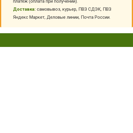
платеж (оплата при получении).
Доставка:
самовывоз, курьер, ПВЗ СДЭК, ПВЗ
Яндекс Маркет, Деловые линии, Почта России.
ИГРОВОЙ КОМПЛЕКТ
МОРСКОЙ ПЕХОТИНЕЦ МХ-
КС15
Главная
Детские костюмы по профессиям
Костюмы моряка детские
Игровой комплект Морской пехотинец МХ-КС15
КУПИТЬ ИГРОВОЙ КОМПЛЕКТ МОРСКОЙ
ПЕХОТИНЕЦ МХ-КС15
АРТИКУЛ:
9885
Склад:
Под заказ с оптового склада
820
₽
630
₽