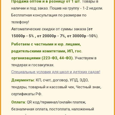
Продажа оптом и в розницу от 1 шт.
Товары в
наличии и под заказ. Пошив на группу - 1-2 недели.
Бесплатная консультация по размерам по
телефону!
Автоматические скидки от суммы заказа (
от
15000р - 5% , от 20000р - 7%, от 30000р -10%
).
Работаем с частными и юр. лицами,
родительскими комитетами, ИП, гос.
организациями (223-ФЗ, 44-ФЗ).
Участвуем в
тендерах и госзакупках.
Специальные условия для школ и детских садов!
Документы:
КП, счет, договор, УПД, ЭДО,
тендеры, товарный и кассовый чек, Честный знак,
сертификаты РФ.
Оплата:
QR код/терминал/онлайн платеж,
безналичная оплата, постоплата, наложенный