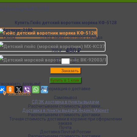
оротник моряка КФ-5128
Аналогичные товары
Купить Гюйс детский воротник моряка КФ-5128
Артикул:
2180
Склад:
Под заказ с оптового склада
480
₽
700
₽
Заказать
Рассказать друзьям!
Информация о доставке
Эль-Монте
Самовывоз
СДЭК доставка в пункты выдачи
Рассчитываем стоимость доставки...
Доставка в пункты выдачи Яндекс Маркет
Рассчитываем стоимость доставки...
Точная стоимость доставки в корзине при оформлении
заказа.
Почта
Доставка Почтой России
Рассчитываем стоимость доставки...