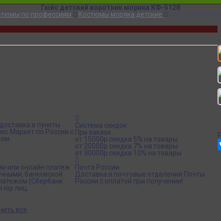
Гюйс детский воротник моряка КФ-5128
стюмы по профессиям
Костюмы моряка детские
Гюйс детский в
доставка в пункты
Система скидок
кс Маркет по России с
При заказе
ом.
от 15000р скидка 5% на товары
от 20000р скидка 7% на товары
от 30000р скидка 10% на товары
ии или онлайн платеж
Почта России
ичными, банковской
Доставка в почтовые отделения Почты
платежом (Сбербанк
России с оплатой при получении!
я юр.лиц.
нить все