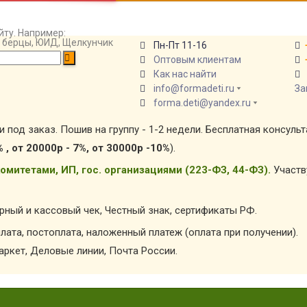
йту. Например:
т, берцы, ЮИД, Щелкунчик
Пн-Пт 11-16
Оптовым клиентам
Как нас найти
info@formadeti.ru
За
forma.deti@yandex.ru
и под заказ. Пошив на группу - 1-2 недели. Бесплатная консуль
% , от 20000р - 7%, от 30000р -10%
).
омитетами, ИП, гос. организациями (223-ФЗ, 44-ФЗ).
Участв
арный и кассовый чек, Честный знак, сертификаты РФ.
лата, постоплата, наложенный платеж (оплата при получении).
ркет, Деловые линии, Почта России.