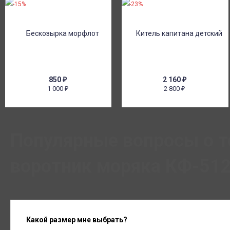
-15%
-23%
850
₽
2 160
₽
1 000
2 800
₽
₽
Популярные вопросы о т
воротник моряка КФ-512
Какой размер мне выбрать?