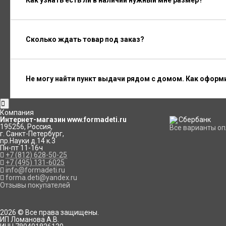
Как узнать есть ли в наличии нужный мне размер?
Сколько ждать товар под заказ?
Не могу найти пункт выдачи рядом с домом. Как оформ
Компания
Интернет-магазин www.formadeti.ru
195256
,
Россия
,
Все варианты о
г. Санкт-Петербург
,
пр.Науки д.14 к.3
Пн-пт 11-16ч
+7 (812) 628-50-25
+7 (495) 131-6025
info@formadeti.ru
forma.deti@yandex.ru
Отзывы покупателей
2026 © Все права защищены.
ИП Ломанова А.В.