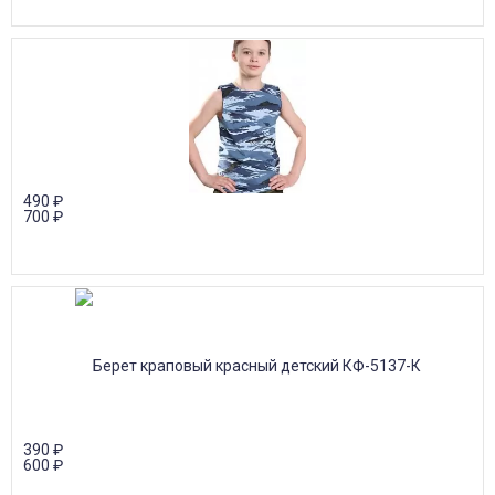
490
₽
700
₽
390
₽
600
₽