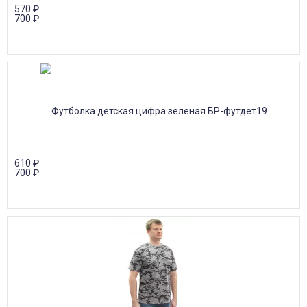
570
₽
700
₽
610
₽
700
₽