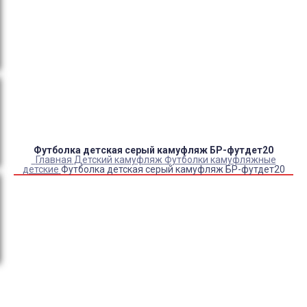
Оплата:
QR код/терминал/онлайн платеж,
безналичная оплата, постоплата, наложенный
платеж (оплата при получении).
Доставка:
самовывоз, курьер, ПВЗ СДЭК, ПВЗ
Яндекс Маркет, Деловые линии, Почта России.
Футболка детская серый камуфляж БР-футдет20
Главная
Детский камуфляж
Футболки камуфляжные
детские
Футболка детская серый камуфляж БР-футдет20
Купить Футболка детская серый камуфляж БР-футдет20
Артикул:
1182
Выберите Размер:
28/92-98
30/104-110
32/116-122
34/128-134
36/134-140
38/146-152
40/152-158
42/158-164
44/170-176
46/170-176
48/170-176
50/170-176
52/182-188
54/182-188
56/182-188
58/182-188
60/182-188
Склад:
Под заказ с оптового склада
Товар с выбранным набором характеристик недоступен