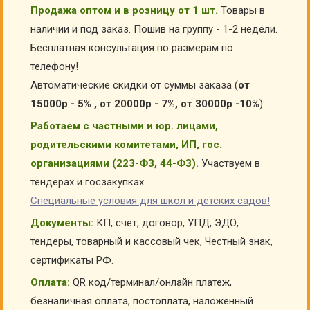
Продажа оптом и в розницу от 1 шт.
Товары в
наличии и под заказ. Пошив на группу - 1-2 недели.
Бесплатная консультация по размерам по
телефону!
Автоматические скидки от суммы заказа (
от
15000р - 5% , от 20000р - 7%, от 30000р -10%
).
Работаем с частными и юр. лицами,
родительскими комитетами, ИП, гос.
организациями (223-ФЗ, 44-ФЗ).
Участвуем в
тендерах и госзакупках.
Специальные условия для школ и детских садов!
Документы:
КП, счет, договор, УПД, ЭДО,
тендеры, товарный и кассовый чек, Честный знак,
сертификаты РФ.
Оплата:
QR код/терминал/онлайн платеж,
безналичная оплата, постоплата, наложенный