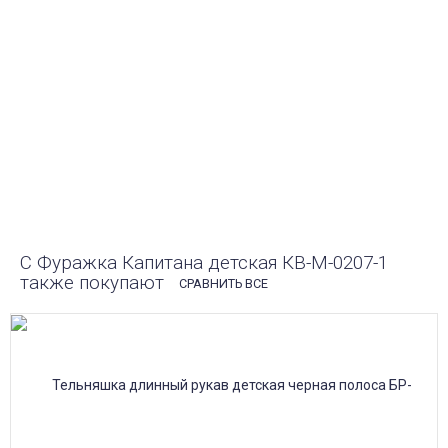
Закажите любые модели и размеры оптом или в
розницу!
ОПЛАТА ПРИ ПОЛУЧЕНИИ ИЛИ
ОНЛАЙН ПЛАТЕЖ
Оплатите заказ наличными, банковской картой или
онлайн платежом (Сбербанк онлайн), по счету для
юр.лиц.
ПОЧТА РОССИИ
Доставка в почтовые отделения Почты России с
оплатой при получении!
С Фуражка Капитана детская КВ-М-0207-1
также покупают
СРАВНИТЬ ВСЕ