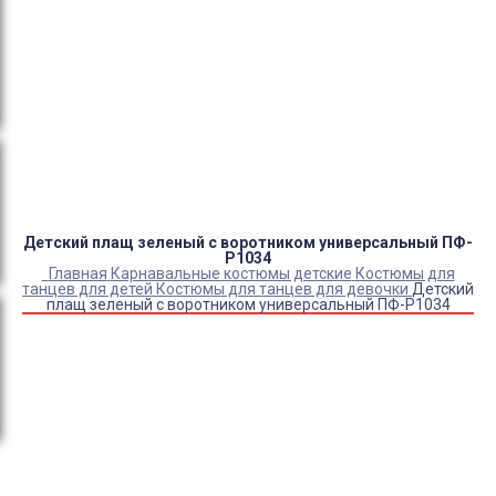
Оплата:
QR код/терминал/онлайн платеж,
безналичная оплата, постоплата, наложенный
платеж (оплата при получении).
Доставка:
самовывоз, курьер, ПВЗ СДЭК, ПВЗ
Яндекс Маркет, Деловые линии, Почта России.
Детский плащ зеленый с воротником универсальный ПФ-
P1034
Главная
Карнавальные костюмы детские
Костюмы для
танцев для детей
Костюмы для танцев для девочки
Детский
плащ зеленый с воротником универсальный ПФ-P1034
Купить Детский плащ зеленый с воротником
универсальный ПФ-P1034
Артикул:
20650
Выберите Размер:
36-38/134-140
Склад:
Под заказ с оптового склада
Товар с выбранным набором характеристик недоступен
для покупки
1 200
₽
1 040
₽