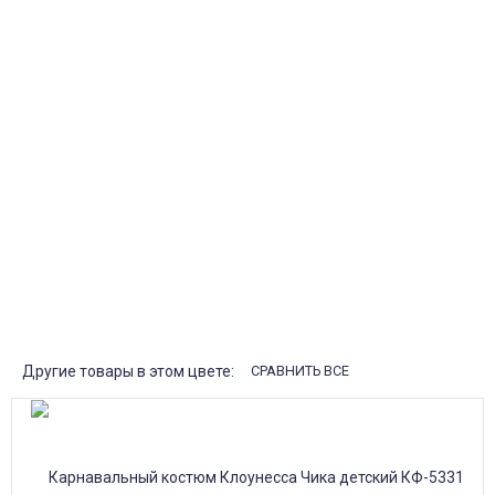
Курьерская доставка
Доставка курьером по крупным городам России с оплатой
наличными при получении. Москва и Санкт-Петербург всего -
1-2 дня!
Пункты выдачи
Быстрая, недорогая доставка в пункты выдачи СДЭК и
Яндекс Маркет по России с наложенным платежом.
Система скидок
При заказе
от 15000р скидка 5% на товары
от 20000р скидка 7% на товары
от 30000р скидка 10% на товары
Поставки под заказ.
Закажите любые модели и размеры оптом или в розницу!
Оплата при получении или онлайн платеж
Оплатите заказ наличными, банковской картой или онлайн
платежом (Сбербанк онлайн), по счету для юр.лиц.
Почта России
Доставка в почтовые отделения Почты России с оплатой при
получении!
Другие товары в этом цвете:
СРАВНИТЬ ВСЕ