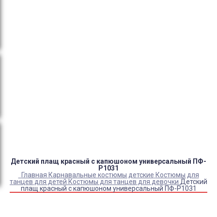
тендеры, товарный и кассовый чек, Честный знак,
сертификаты РФ.
Оплата:
QR код/терминал/онлайн платеж,
безналичная оплата, постоплата, наложенный
платеж (оплата при получении).
Доставка:
самовывоз, курьер, ПВЗ СДЭК, ПВЗ
Яндекс Маркет, Деловые линии, Почта России.
Каталог товаров
Детский камуфляж
Детская форма
Детские костюмы по профессиям
Карнавальные костюмы детские
Детская обувь
Спасательные жилеты
Детский плащ красный с капюшоном универсальный ПФ-
P1031
Главная
Карнавальные костюмы детские
Костюмы для
танцев для детей
Костюмы для танцев для девочки
Детский
плащ красный с капюшоном универсальный ПФ-P1031
Купить Детский плащ красный с капюшоном
универсальный ПФ-P1031
Артикул:
20647