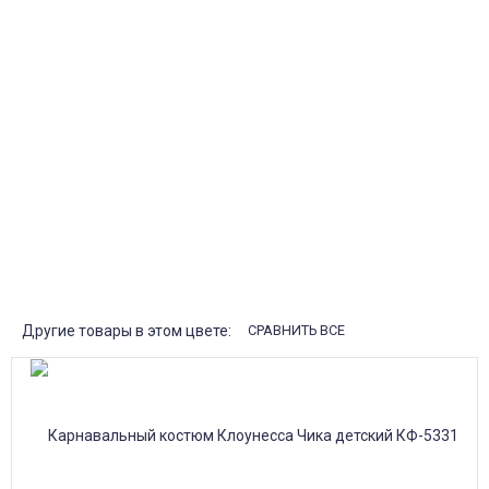
Курьерская доставка
Доставка курьером по крупным городам России с оплатой
наличными при получении. Москва и Санкт-Петербург всего -
1-2 дня!
Пункты выдачи
Быстрая, недорогая доставка в пункты выдачи СДЭК и
Яндекс Маркет по России с наложенным платежом.
Система скидок
При заказе
от 15000р скидка 5% на товары
от 20000р скидка 7% на товары
от 30000р скидка 10% на товары
Поставки под заказ.
Закажите любые модели и размеры оптом или в розницу!
Оплата при получении или онлайн платеж
Оплатите заказ наличными, банковской картой или онлайн
платежом (Сбербанк онлайн), по счету для юр.лиц.
Почта России
Доставка в почтовые отделения Почты России с оплатой при
получении!
Другие товары в этом цвете:
СРАВНИТЬ ВСЕ