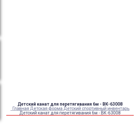
тендеры, товарный и кассовый чек, Честный знак,
сертификаты РФ.
Оплата:
QR код/терминал/онлайн платеж,
безналичная оплата, постоплата, наложенный
платеж (оплата при получении).
Доставка:
самовывоз, курьер, ПВЗ СДЭК, ПВЗ
Яндекс Маркет, Деловые линии, Почта России.
Каталог товаров
Детский камуфляж
Детская форма
Детские костюмы по профессиям
Карнавальные костюмы детские
Детская обувь
Спасательные жилеты
Детский канат для перетягивания 6м - ВК-63008
Главная
Детская форма
Детский спортивный инвентарь
Детский канат для перетягивания 6м - ВК-63008
Купить Детский канат для перетягивания 6м - ВК-63008
Артикул:
9831
Склад:
В наличии
4 040
₽
3 360
₽