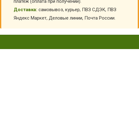
платеж (оплата при получении).
Доставка:
самовывоз, курьер, ПВЗ СДЭК, ПВЗ
Яндекс Маркет, Деловые линии, Почта России.
БЕРЦЫ ОБЛЕГЧЕННЫЕ
ДЕТСКИЕ НА МОЛНИИ
ХАНТЕР ДФ-5023/22WA
Главная
Детская обувь
Детские берцы
Облегченные берцы детские
Берцы облегченные детские на молнии Хантер
ДФ-5023/22WA
КУПИТЬ БЕРЦЫ ОБЛЕГЧЕННЫЕ ДЕТСКИЕ НА
МОЛНИИ ХАНТЕР ДФ-5023/22WA
АРТИКУЛ:
11406
Выберите Размер обуви: