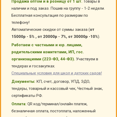
Продажа оптом и в розницу от 1 шт.
Товары в
наличии и под заказ. Пошив на группу - 1-2 недели.
Бесплатная консультация по размерам по
телефону!
Автоматические скидки от суммы заказа (
от
15000р - 5% , от 20000р - 7%, от 30000р -10%
).
Работаем с частными и юр. лицами,
родительскими комитетами, ИП, гос.
организациями (223-ФЗ, 44-ФЗ).
Участвуем в
тендерах и госзакупках.
Специальные условия для школ и детских садов!
Документы:
КП, счет, договор, УПД, ЭДО,
тендеры, товарный и кассовый чек, Честный знак,
сертификаты РФ.
Оплата:
QR код/терминал/онлайн платеж,
безналичная оплата, постоплата, наложенный