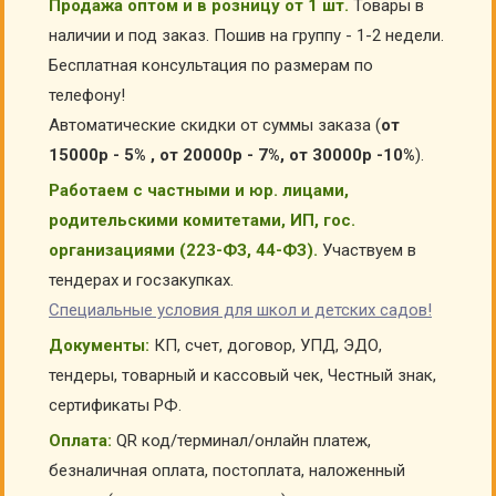
Продажа оптом и в розницу от 1 шт.
Товары в
наличии и под заказ. Пошив на группу - 1-2 недели.
Бесплатная консультация по размерам по
телефону!
Автоматические скидки от суммы заказа (
от
15000р - 5% , от 20000р - 7%, от 30000р -10%
).
Работаем с частными и юр. лицами,
родительскими комитетами, ИП, гос.
организациями (223-ФЗ, 44-ФЗ).
Участвуем в
тендерах и госзакупках.
Специальные условия для школ и детских садов!
Документы:
КП, счет, договор, УПД, ЭДО,
тендеры, товарный и кассовый чек, Честный знак,
сертификаты РФ.
Оплата:
QR код/терминал/онлайн платеж,
безналичная оплата, постоплата, наложенный