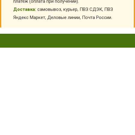
платеж (оплата при получении).
Доставка:
самовывоз, курьер, ПВЗ СДЭК, ПВЗ
Яндекс Маркет, Деловые линии, Почта России.
БЕРЦЫ С ПЕРФОРАЦИЕЙ НА
МОЛНИИ ДЕТСКИЕ (С 35
РАЗМЕРА) ФБ-В-22
Главная
Детская обувь
Детские берцы
Облегченные берцы детские
Берцы с перфорацией на молнии детские (с 35 размера)
ФБ-В-22
КУПИТЬ БЕРЦЫ С ПЕРФОРАЦИЕЙ НА МОЛНИИ
ДЕТСКИЕ (С 35 РАЗМЕРА) ФБ-В-22
АРТИКУЛ:
2405
Выберите Размер обуви: