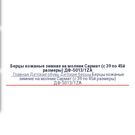
Оплата:
QR код/терминал/онлайн платеж,
безналичная оплата, постоплата, наложенный
платеж (оплата при получении).
Доставка:
самовывоз, курьер, ПВЗ СДЭК, ПВЗ
Яндекс Маркет, Деловые линии, Почта России.
Берцы кожаные зимние на молнии Сармат (с 39 по 45й
размеры) ДФ-5013/1ZA
Главная
Детская обувь
Детские берцы
Берцы кожаные
зимние на молнии Сармат (с 39 по 45й размеры)
ДФ-5013/1ZA
Купить Берцы кожаные зимние на молнии Сармат (с 39 по
45й размеры) ДФ-5013/1ZA
Артикул:
45761-1
Выберите Размер обуви:
39
40
41
42
43
44
45
Склад:
Под заказ с оптового склада
Товар с выбранным набором характеристик недоступен
для покупки
8 000
₽
5 700
₽