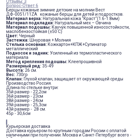
Отзывы: 3
Вопрос-Ответ 6
Берцы кожаные зимние детские на молнии Вест
ДФ-0051/11ZA кожаные берцы для детей и подростков.
Материал верха:
Натуральная кожа "Краст"(1.6-1.8мм)
Материал подкладки:
Натуральный мех – Овчина
Материал подошвы:
Каучук повышенной износостойкости,
маслобензостойкая (±50 С)
Цвет:
Черный
Застежка:
Шнуровая + Молния
Стелька основная:
Кожкартон+КПЖ+Супинатор
металлический
Подносок и задник:
Усиленный из термопластического
материала
Метод крепления подошвы:
Клеепрошивной
Размерный ряд:
35-49
Высота:
26 см.
Вес:
730гр
Клапан:
Глухой клапан, защищает от окружающей среды
Производство Россия.
Длина по стельке внутри:
35й размер - 22,2см
36й размер - 23см
38й размер - 24см
39й размер - 25,3см
43й размер - 28 см.
45р - 30,6см
Курьерская доставка
Доставка курьером по крупным городам России с оплатой
наличными при получении. Москва и Санкт-Петербург всего -