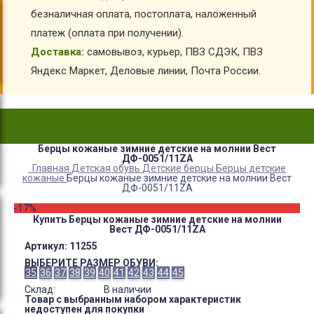
безналичная оплата, постоплата, наложенный
платеж (оплата при получении).
Доставка:
самовывоз, курьер, ПВЗ СДЭК, ПВЗ
Яндекс Маркет, Деловые линии, Почта России.
Берцы кожаные зимние детские на молнии Вест
ДФ-0051/11ZA
Главная
Детская обувь
Детские берцы
Берцы детские
кожаные
Берцы кожаные зимние детские на молнии Вест
ДФ-0051/11ZA
-17%
Купить Берцы кожаные зимние детские на молнии
Вест ДФ-0051/11ZA
Артикул:
11255
ВЫБЕРИТЕ РАЗМЕР ОБУВИ:
35
36
37
38
39
40
41
42
43
44
45
Склад:
В наличии
Товар с выбранным набором характеристик
недоступен для покупки