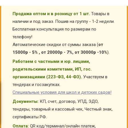
Продажа оптом и в розницу от 1 шт.
Товары в
наличии и под заказ. Пошив на группу - 1-2 недели.
Бесплатная консультация по размерам по
телефону!
Автоматические скидки от суммы заказа (
от
15000р - 5% , от 20000р - 7%, от 30000р -10%
).
Работаем с частными и юр. лицами,
родительскими комитетами, ИП, гос.
организациями (223-ФЗ, 44-ФЗ).
Участвуем в
тендерах и госзакупках.
Специальные условия для школ и детских садов!
Документы:
КП, счет, договор, УПД, ЭДО,
тендеры, товарный и кассовый чек, Честный знак,
сертификаты РФ.
Оплата:
QR код/терминал/онлайн платеж,