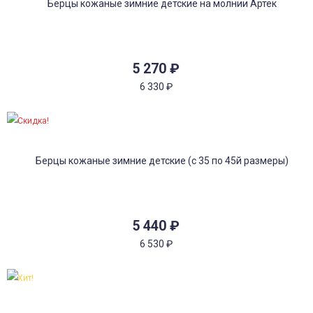
5 270
₽
6 330
₽
Скидка!
5 440
₽
6 530
₽
Хит!