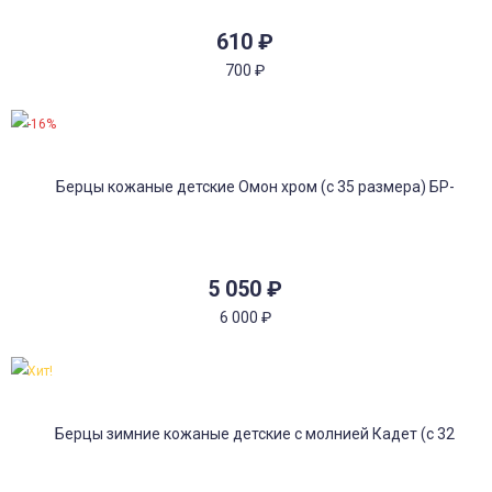
610
₽
700
₽
-16%
5 050
₽
6 000
₽
Хит!