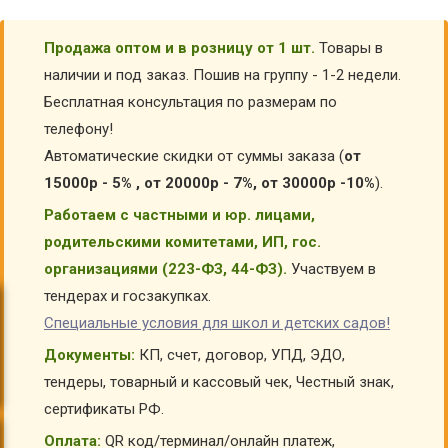
Продажа оптом и в розницу от 1 шт.
Товары в
наличии и под заказ. Пошив на группу - 1-2 недели.
Бесплатная консультация по размерам по
телефону!
Автоматические скидки от суммы заказа (
от
15000р - 5% , от 20000р - 7%, от 30000р -10%
).
Работаем с частными и юр. лицами,
родительскими комитетами, ИП, гос.
организациями (223-ФЗ, 44-ФЗ).
Участвуем в
тендерах и госзакупках.
Специальные условия для школ и детских садов!
Документы:
КП, счет, договор, УПД, ЭДО,
тендеры, товарный и кассовый чек, Честный знак,
сертификаты РФ.
Оплата:
QR код/терминал/онлайн платеж,