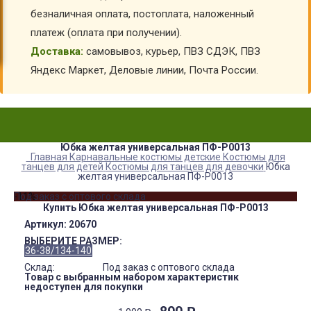
безналичная оплата, постоплата, наложенный
платеж (оплата при получении).
Доставка:
самовывоз, курьер, ПВЗ СДЭК, ПВЗ
Яндекс Маркет, Деловые линии, Почта России.
Юбка желтая универсальная ПФ-P0013
Главная
Карнавальные костюмы детские
Костюмы для
танцев для детей
Костюмы для танцев для девочки
Юбка
желтая универсальная ПФ-P0013
-11%
Под заказ с оптового склада
Купить Юбка желтая универсальная ПФ-P0013
Артикул:
20670
ВЫБЕРИТЕ РАЗМЕР:
36-38/134-140
Склад:
Под заказ с оптового склада
Товар с выбранным набором характеристик
недоступен для покупки