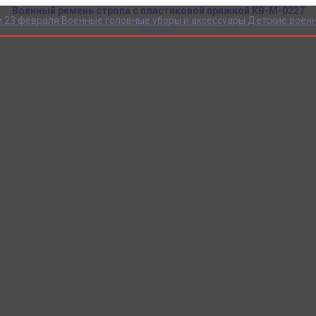
Военный ремень стропа с пластиковой пряжкой КВ-М-0227
и 23 февраля
Военные головные уборы и аксессуары
Детские воен
М-0227