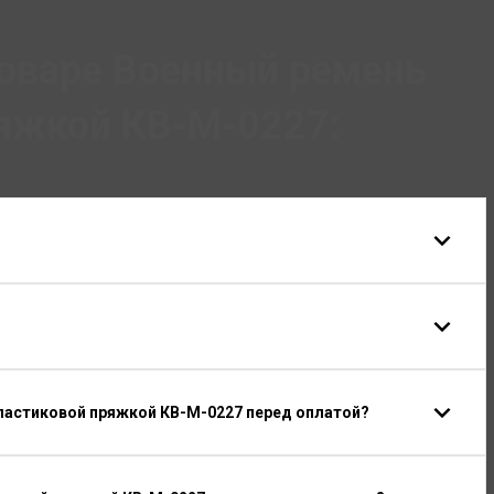
оваре Военный ремень
ряжкой КВ-М-0227:
пластиковой пряжкой КВ-М-0227 перед оплатой?