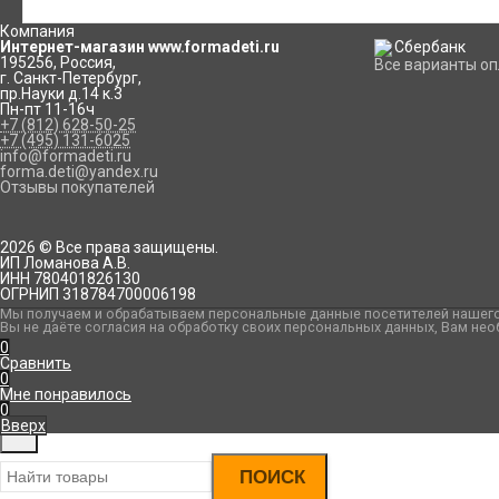
Компания
Интернет-магазин www.formadeti.ru
195256
,
Россия
,
Все варианты о
г. Санкт-Петербург
,
пр.Науки д.14 к.3
Пн-пт 11-16ч
+7 (812) 628-50-25
+7 (495) 131-6025
info@formadeti.ru
forma.deti@yandex.ru
Отзывы покупателей
2026 © Все права защищены.
ИП Ломанова А.В.
ИНН 780401826130
ОГРНИП 318784700006198
Мы получаем и обрабатываем персональные данные посетителей нашего 
Вы не даёте согласия на обработку своих персональных данных, Вам нео
0
Сравнить
0
Мне понравилось
0
Вверх
ПОИСК