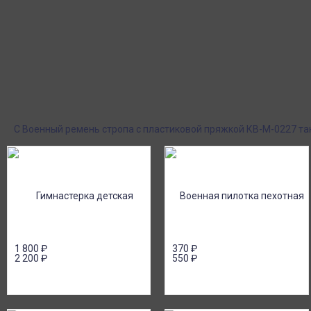
Курьерская доставка
Пункты выдачи
Доставка курьером по крупным городам
Быстрая, недорогая 
России с оплатой наличными при
выдачи СДЭК и Янде
получении. Москва и Санкт-Петербург
наложенным платеж
всего - 1-2 дня!
Поставки под заказ.
Оплата при получен
Закажите любые модели и размеры оптом
Оплатите заказ нал
или в розницу!
картой или онлайн 
онлайн), по счету дл
С Военный ремень стропа с пластиковой пряжкой КВ-М-0227 т
1 800
₽
370
₽
2 200
₽
550
₽