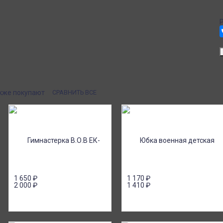
Система скидок
доставка в пункты
При заказе
кс Маркет по России с
от 15000р скидка 5% на товары
ом.
от 20000р скидка 7% на товары
от 30000р скидка 10% на товары
ии или онлайн платеж
Почта России
ичными, банковской
Доставка в почтовые отделения Почты
платежом (Сбербанк
России с оплатой при получении!
я юр.лиц.
акже покупают
СРАВНИТЬ ВСЕ
1 650
₽
1 170
₽
2 000
₽
1 410
₽