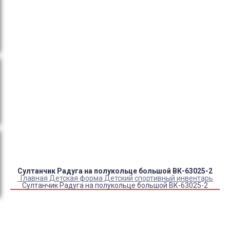
тендеры, товарный и кассовый чек, Честный знак,
сертификаты РФ.
Оплата:
QR код/терминал/онлайн платеж,
безналичная оплата, постоплата, наложенный
платеж (оплата при получении).
Доставка:
самовывоз, курьер, ПВЗ СДЭК, ПВЗ
Яндекс Маркет, Деловые линии, Почта России.
Каталог товаров
Детский камуфляж
Детская форма
Детские костюмы по профессиям
Карнавальные костюмы детские
Детская обувь
Спасательные жилеты
Султанчик Радуга на полукольце большой ВК-63025-2
Главная
Детская форма
Детский спортивный инвентарь
Султанчик Радуга на полукольце большой ВК-63025-2
Купить Султанчик Радуга на полукольце большой
ВК-63025-2
Артикул:
36372
Склад:
Под заказ с оптового склада
Кепка в цвет
+
690
₽