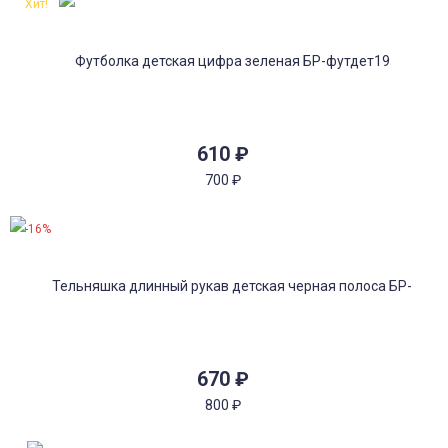
Хит!
610
₽
700
₽
-16%
670
₽
800
₽