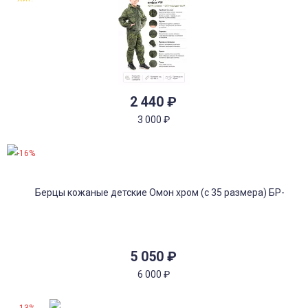
2 440
₽
3 000
₽
-16%
5 050
₽
6 000
₽