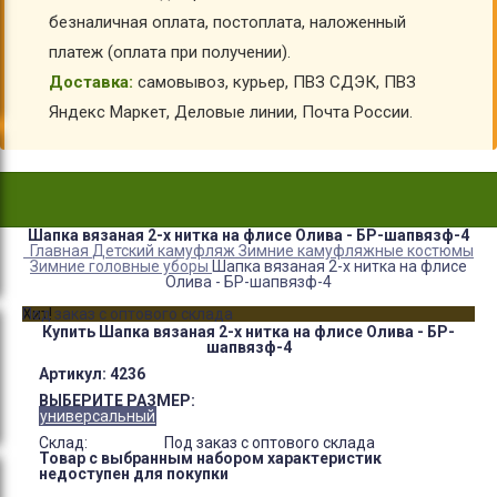
безналичная оплата, постоплата, наложенный
платеж (оплата при получении).
Доставка:
самовывоз, курьер, ПВЗ СДЭК, ПВЗ
Яндекс Маркет, Деловые линии, Почта России.
Шапка вязаная 2-х нитка на флисе Олива - БР-шапвязф-4
Главная
Детский камуфляж
Зимние камуфляжные костюмы
Зимние головные уборы
Шапка вязаная 2-х нитка на флисе
Олива - БР-шапвязф-4
Хит!
Под заказ с оптового склада
Купить Шапка вязаная 2-х нитка на флисе Олива - БР-
шапвязф-4
Артикул:
4236
ВЫБЕРИТЕ РАЗМЕР:
универсальный
Склад:
Под заказ с оптового склада
Товар с выбранным набором характеристик
недоступен для покупки