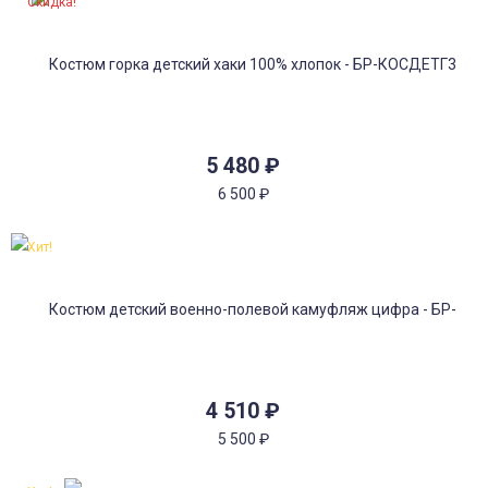
Скидка!
5 480
₽
6 500
₽
Хит!
4 510
₽
5 500
₽