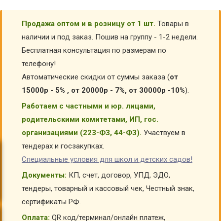
Продажа оптом и в розницу от 1 шт.
Товары в
наличии и под заказ. Пошив на группу - 1-2 недели.
Бесплатная консультация по размерам по
телефону!
Автоматические скидки от суммы заказа (
от
15000р - 5% , от 20000р - 7%, от 30000р -10%
).
Работаем с частными и юр. лицами,
родительскими комитетами, ИП, гос.
организациями (223-ФЗ, 44-ФЗ).
Участвуем в
тендерах и госзакупках.
Специальные условия для школ и детских садов!
Документы:
КП, счет, договор, УПД, ЭДО,
тендеры, товарный и кассовый чек, Честный знак,
сертификаты РФ.
Оплата:
QR код/терминал/онлайн платеж,