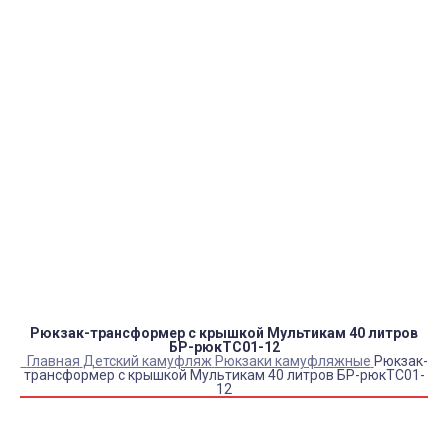
тендеры, товарный и кассовый чек, Честный знак,
сертификаты РФ.
Оплата:
QR код/терминал/онлайн платеж,
безналичная оплата, постоплата, наложенный
платеж (оплата при получении).
Доставка:
самовывоз, курьер, ПВЗ СДЭК, ПВЗ
Яндекс Маркет, Деловые линии, Почта России.
Каталог товаров
Детский камуфляж
Детская форма
Детские костюмы по профессиям
Карнавальные костюмы детские
Детская обувь
Спасательные жилеты
Рюкзак-трансформер с крышкой Мультикам 40 литров
БР-рюкТС01-12
Главная
Детский камуфляж
Рюкзаки камуфляжные
Рюкзак-
трансформер с крышкой Мультикам 40 литров БР-рюкТС01-
12
Купить Рюкзак-трансформер с крышкой Мультикам 40
литров БР-рюкТС01-12
Артикул:
9030