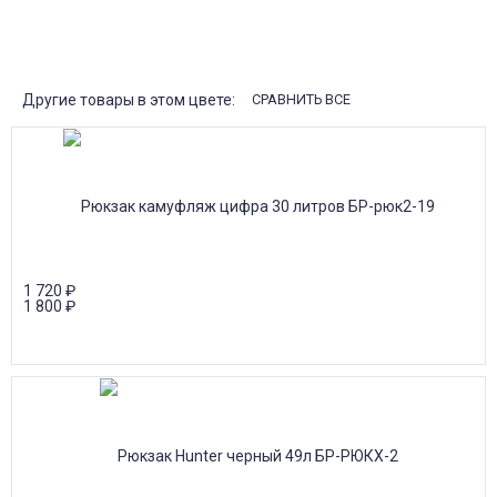
платежом (Сбербанк онлайн), по счету для юр.лиц.
Почта России
Доставка в почтовые отделения Почты России с оплатой при
получении!
Другие товары в этом цвете:
СРАВНИТЬ ВСЕ
1 720
₽
1 800
₽