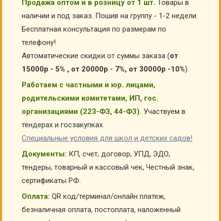
Продажа оптом и в розницу от 1 шт.
Товары в
наличии и под заказ. Пошив на группу - 1-2 недели.
Бесплатная консультация по размерам по
телефону!
Автоматические скидки от суммы заказа (
от
15000р - 5% , от 20000р - 7%, от 30000р -10%
).
Работаем с частными и юр. лицами,
родительскими комитетами, ИП, гос.
организациями (223-ФЗ, 44-ФЗ).
Участвуем в
тендерах и госзакупках.
Специальные условия для школ и детских садов!
Документы:
КП, счет, договор, УПД, ЭДО,
тендеры, товарный и кассовый чек, Честный знак,
сертификаты РФ.
Оплата:
QR код/терминал/онлайн платеж,
безналичная оплата, постоплата, наложенный