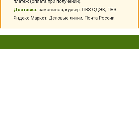
платеж (оплата при получении).
Доставка:
самовывоз, курьер, ПВЗ СДЭК, ПВЗ
Яндекс Маркет, Деловые линии, Почта России.
РЮКЗАК РЫБАЛКА ОЛИВА 30
ЛИТРОВ УС-РЮК110-300-4
Главная
Детский камуфляж
Рюкзаки камуфляжные
Рюкзак Рыбалка олива 30 литров УС-РЮК110-300-4
КУПИТЬ РЮКЗАК РЫБАЛКА ОЛИВА 30 ЛИТРОВ УС-
РЮК110-300-4
АРТИКУЛ:
6334
Выберите Размер:
30
Склад:
Под заказ с оптового склада
Товар с выбранным набором характеристик недоступен
для покупки
1 800
₽
1 460
₽