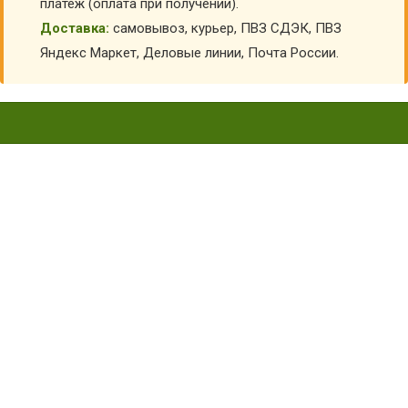
платеж (оплата при получении).
Доставка:
самовывоз, курьер, ПВЗ СДЭК, ПВЗ
Яндекс Маркет, Деловые линии, Почта России.
ПОЖАРНЫЙ КОСТЮМ
ДЕТСКИЙ КФ-5116
Главная
Детские костюмы по профессиям
Костюмы пожарного детские
Пожарный костюм детский КФ-5116
КУПИТЬ ПОЖАРНЫЙ КОСТЮМ ДЕТСКИЙ КФ-5116
АРТИКУЛ:
2255
Выберите Размер:
30-32/116-122
30-32/122-128
32-34/128-134
34-36/134-140
Склад:
Под заказ с оптового склада
Товар с выбранным набором характеристик недоступен
для покупки