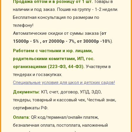
Продажа оптом и в розницу от 1 шт.
Товары в
наличии и под заказ. Пошив на группу - 1-2 недели.
Бесплатная консультация по размерам по
телефону!
Автоматические скидки от суммы заказа (
от
15000р - 5% , от 20000р - 7%, от 30000р -10%
).
Работаем с частными и юр. лицами,
родительскими комитетами, ИП, гос.
организациями (223-ФЗ, 44-ФЗ).
Участвуем в
тендерах и госзакупках.
Специальные условия для школ и детских садов!
Документы:
КП, счет, договор, УПД, ЭДО,
тендеры, товарный и кассовый чек, Честный знак,
сертификаты РФ.
Оплата:
QR код/терминал/онлайн платеж,
безналичная оплата, постоплата, наложенный