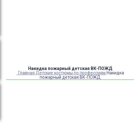
Оплата:
QR код/терминал/онлайн платеж,
безналичная оплата, постоплата, наложенный
платеж (оплата при получении).
Доставка:
самовывоз, курьер, ПВЗ СДЭК, ПВЗ
Яндекс Маркет, Деловые линии, Почта России.
Накидка пожарный детская ВК-ПОЖД
Главная
Детские костюмы по профессиям
Накидка
пожарный детская ВК-ПОЖД
Купить Накидка пожарный детская ВК-ПОЖД
Артикул:
456306
Выберите Размер:
30-32/116-122
Под заказ с оптового склада
Товар с выбранным набором характеристик недоступен
для покупки
1 160
₽
960
₽
ЗАКАЗАТЬ