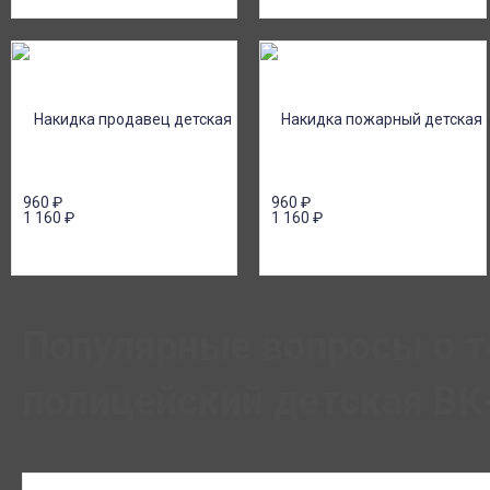
960
₽
960
₽
1 160
₽
1 160
₽
Популярные вопросы о т
полицейский детская В