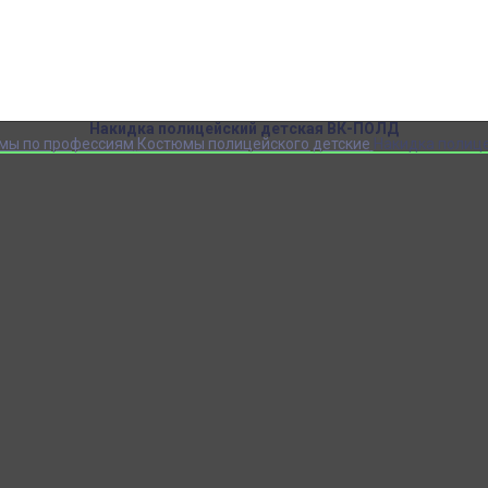
Детский камуфляж
Детская форма
Детские костюмы по профессиям
Карнавальные костюмы детские
Детская обувь
Спасательные жилеты
Накидка полицейский детская ВК-ПОЛД
мы по профессиям
Костюмы полицейского детские
Накидка полиц