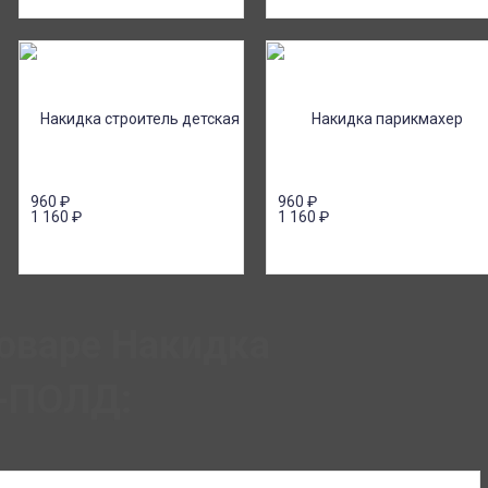
960
₽
960
₽
1 160
₽
1 160
₽
оваре Накидка
К-ПОЛД: