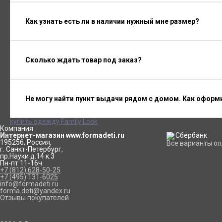
Как узнать есть ли в наличии нужный мне размер?
Сколько ждать товар под заказ?
Не могу найти пункт выдачи рядом с домом. Как оформ
купить одежду Family Look
Компания
Интернет-магазин www.formadeti.ru
195256
,
Россия
,
Все варианты о
г. Санкт-Петербург
,
пр.Науки д.14 к.3
Пн-пт 11-16ч
+7 (812) 628-50-25
+7 (495) 131-6025
info@formadeti.ru
forma.deti@yandex.ru
Отзывы покупателей