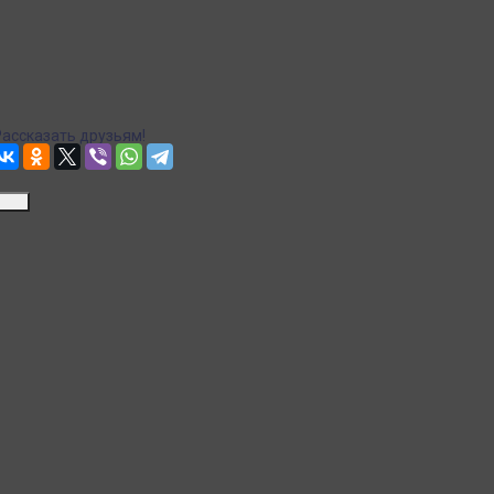
Рассчитываем стоимость доставки...
Точная стоимость доставки в корзине при оформлении заказа.
Почта
Доставка Почтой России
Рассчитываем стоимость доставки...
Точная стоимость доставки в корзине при оформлении заказа.
Рассказать друзьям!