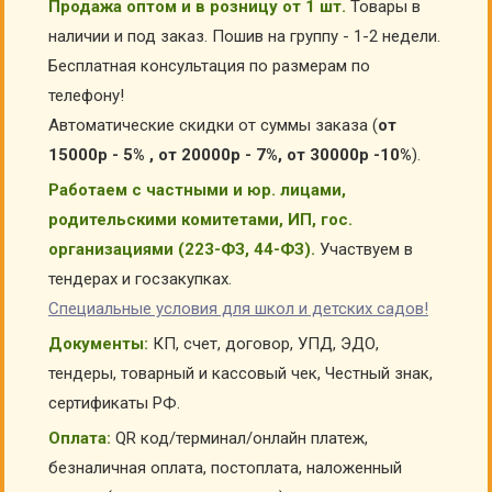
Продажа оптом и в розницу от 1 шт.
Товары в
наличии и под заказ. Пошив на группу - 1-2 недели.
Бесплатная консультация по размерам по
телефону!
Автоматические скидки от суммы заказа (
от
15000р - 5% , от 20000р - 7%, от 30000р -10%
).
Работаем с частными и юр. лицами,
родительскими комитетами, ИП, гос.
организациями (223-ФЗ, 44-ФЗ).
Участвуем в
тендерах и госзакупках.
Специальные условия для школ и детских садов!
Документы:
КП, счет, договор, УПД, ЭДО,
тендеры, товарный и кассовый чек, Честный знак,
сертификаты РФ.
Оплата:
QR код/терминал/онлайн платеж,
безналичная оплата, постоплата, наложенный