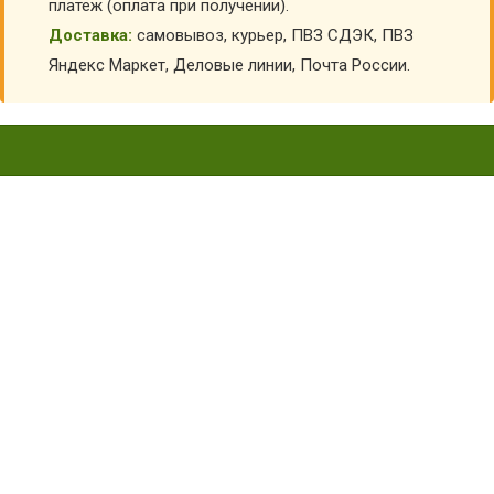
платеж (оплата при получении).
Доставка:
самовывоз, курьер, ПВЗ СДЭК, ПВЗ
Яндекс Маркет, Деловые линии, Почта России.
МАСКА ШАПКА УТЕНОК
ВК-91033
Главная
Карнавальные костюмы детские
Костюмы животных для детей
Маски животных для детей
Маска шапка Утенок ВК-91033
КУПИТЬ МАСКА ШАПКА УТЕНОК ВК-91033
АРТИКУЛ:
6882
Склад:
В наличии
1 160
₽
960
₽