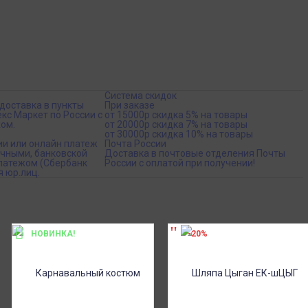
Система скидок
доставка в пункты
При заказе
кс Маркет по России с
от 15000р скидка 5% на товары
ом.
от 20000р скидка 7% на товары
от 30000р скидка 10% на товары
ии или онлайн платеж
Почта России
ичными, банковской
Доставка в почтовые отделения Почты
платежом (Сбербанк
России с оплатой при получении!
я юр.лиц.
НОВИНКА!
-20%