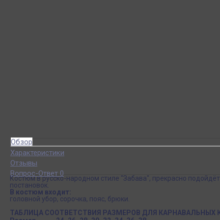
Обзор
Характеристики
Отзывы
Вопрос-Ответ 0
Костюм в русско-народном стиле "Забава", прекрасно подойдёт
постановок.
В костюм входит:
головной убор, сорочка, пояс, брюки.
ТАБЛИЦА СООТВЕТСТВИЯ РАЗМЕРОВ ДЛЯ КАРНАВАЛЬНЫХ