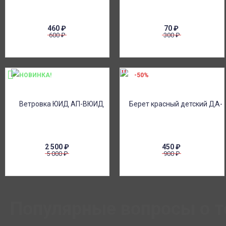
460
₽
70
₽
600
₽
300
₽
НОВИНКА!
-50%
2 500
₽
450
₽
5 000
₽
900
₽
Популярные вопросы о т