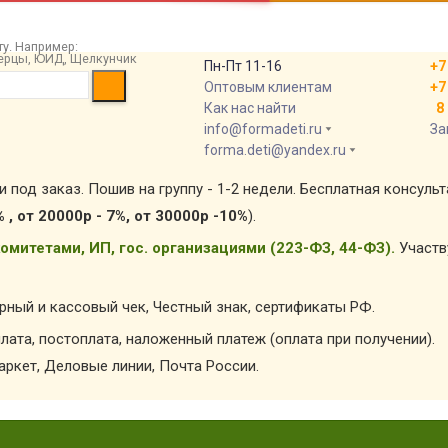
у. Например:
 берцы, ЮИД, Щелкунчик
Пн-Пт 11-16
+7
Оптовым клиентам
+7
Как нас найти
8 
info@formadeti.ru
За
forma.deti@yandex.ru
и под заказ. Пошив на группу - 1-2 недели. Бесплатная консуль
% , от 20000р - 7%, от 30000р -10%
).
омитетами, ИП, гос. организациями (223-ФЗ, 44-ФЗ).
Участв
арный и кассовый чек, Честный знак, сертификаты РФ.
лата, постоплата, наложенный платеж (оплата при получении).
ркет, Деловые линии, Почта России.