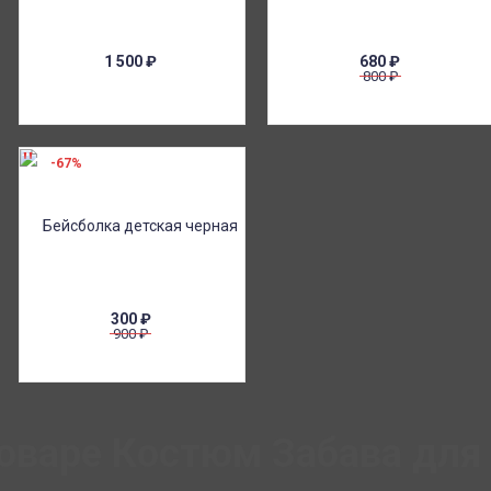
1 500
₽
680
₽
800
₽
-67%
300
₽
900
₽
оваре Костюм Забава для