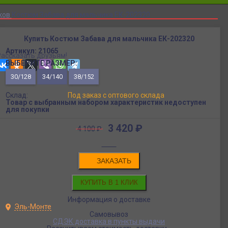
ков
Костюм Забава для мальчика ЕК-202320
Купить Костюм Забава для мальчика ЕК-202320
Артикул:
21065
Рассказать друзьям!
ВЫБЕРИТЕ РАЗМЕР:
30/128
34/140
38/152
Склад:
Под заказ с оптового склада
Товар с выбранным набором характеристик недоступен
для покупки
3 420
₽
4 100
₽
ЗАКАЗАТЬ
Информация о доставке
Эль-Монте
Самовывоз
СДЭК доставка в пункты выдачи