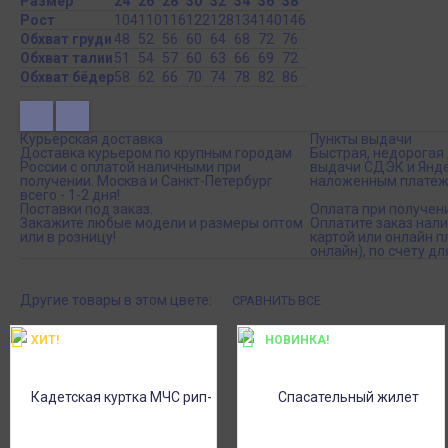
Размер
24
26
28
30
32
34
36
38
Рост
104
110
116
122
128
134
140
146
Обхват груди
48
52
56
60
64
68
72
76
Обхват талии
51
54
57
60
63
66
69
72
Обхват бёдер
58
62
66
70
74
78
82
86
Курьерская доставка
Пункты выдачи
Доставка курьером по крупным городам
Быстрая, недорогая 
России с оплатой наличными при
выдачи СДЭК и Янде
получении. Москва и Санкт-Петербург
наложенным платеж
всего - 1-2 дня!
Поставки под заказ.
Оплата при получен
Закажите любые модели и размеры оптом
Оплатите заказ нал
или в розницу!
картой или онлайн 
онлайн), по счету дл
Другие товары в этом цвете:
СРАВНИТЬ ВСЕ
ХИТ!
НОВИНКА!