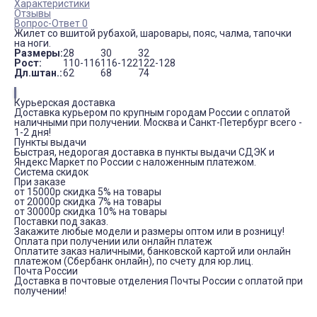
Характеристики
Отзывы
Вопрос-Ответ 0
Жилет со вшитой рубахой, шаровары, пояс, чалма, тапочки
на ноги.
Размеры:
28
30
32
Рост:
110-116
116-122
122-128
Дл.штан.:
62
68
74
Курьерская доставка
Доставка курьером по крупным городам России с оплатой
наличными при получении. Москва и Санкт-Петербург всего -
1-2 дня!
Пункты выдачи
Быстрая, недорогая доставка в пункты выдачи СДЭК и
Яндекс Маркет по России с наложенным платежом.
Система скидок
При заказе
от 15000р скидка 5% на товары
от 20000р скидка 7% на товары
от 30000р скидка 10% на товары
Поставки под заказ.
Закажите любые модели и размеры оптом или в розницу!
Оплата при получении или онлайн платеж
Оплатите заказ наличными, банковской картой или онлайн
платежом (Сбербанк онлайн), по счету для юр.лиц.
Почта России
Доставка в почтовые отделения Почты России с оплатой при
получении!