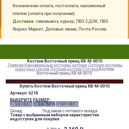
безналичная оплата, постоплата, наложенный
платеж (оплата при получении).
Доставка:
самовывоз, курьер, ПВЗ СДЭК, ПВЗ
Яндекс Маркет, Деловые линии, Почта России.
Костюм Восточный принц КВ-М-0010
Главная
Карнавальные костюмы детские
Детские костюмы
сказочных героев
Детский костюм Султана
Костюм
Восточный принц КВ-М-0010
-20%
Под заказ с оптового склада
Купить Костюм Восточный принц КВ-М-0010
Артикул:
6218
ВЫБЕРИТЕ РАЗМЕР:
28/110-116
30/116-122
32/122-128
Склад:
Под заказ с оптового склада
Товар с выбранным набором характеристик
недоступен для покупки