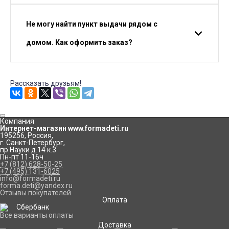
Не могу найти пункт выдачи рядом с
домом. Как оформить заказ?
Рассказать друзьям!
Компания
Интернет-магазин www.formadeti.ru
195256
,
Россия
,
г. Санкт-Петербург
,
пр.Науки д.14 к.3
Пн-пт 11-16ч
+7 (812) 628-50-25
+7 (495) 131-6025
info@formadeti.ru
forma.deti@yandex.ru
Отзывы покупателей
Оплата
Все варианты оплаты
Доставка