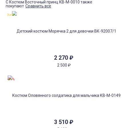
С Костюм Восточный принц КВ-М-0010 также
покупают
Сравнить все
Хит!
2 270
₽
2 500
₽
-31%
3 510
₽