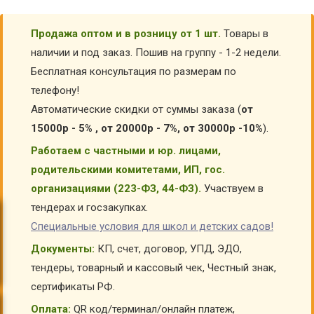
Продажа оптом и в розницу от 1 шт.
Товары в
наличии и под заказ. Пошив на группу - 1-2 недели.
Бесплатная консультация по размерам по
телефону!
Автоматические скидки от суммы заказа (
от
15000р - 5% , от 20000р - 7%, от 30000р -10%
).
Работаем с частными и юр. лицами,
родительскими комитетами, ИП, гос.
организациями (223-ФЗ, 44-ФЗ).
Участвуем в
тендерах и госзакупках.
Специальные условия для школ и детских садов!
Документы:
КП, счет, договор, УПД, ЭДО,
тендеры, товарный и кассовый чек, Честный знак,
сертификаты РФ.
Оплата:
QR код/терминал/онлайн платеж,