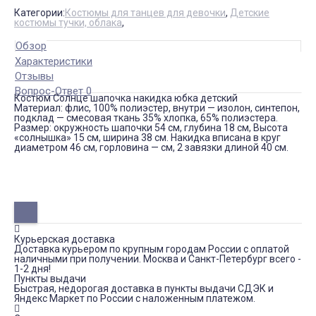
Категории:
Костюмы для танцев для девочки
,
Детские
костюмы тучки, облака
,
Обзор
Характеристики
Отзывы
Вопрос-Ответ 0
Костюм Солнце шапочка накидка юбка детский
Материал: флис, 100% полиэстер, внутри — изолон, синтепон,
подклад — смесовая ткань 35% хлопка, 65% полиэстера.
Размер: окружность шапочки 54 см, глубина 18 см, Высота
«солнышка» 15 см, ширина 38 см. Накидка вписана в круг
диаметром 46 см, горловина — см, 2 завязки длиной 40 см.
Курьерская доставка
Доставка курьером по крупным городам России с оплатой
наличными при получении. Москва и Санкт-Петербург всего -
1-2 дня!
Пункты выдачи
Быстрая, недорогая доставка в пункты выдачи СДЭК и
Яндекс Маркет по России с наложенным платежом.