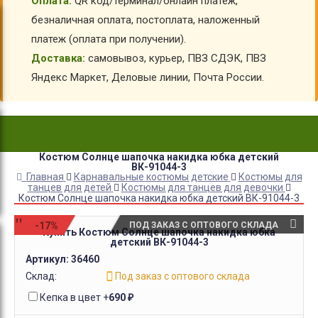
Оплата:
QR код/терминал/онлайн платеж,
безналичная оплата, постоплата, наложенный
платеж (оплата при получении).
Доставка:
самовывоз, курьер, ПВЗ СДЭК, ПВЗ
Яндекс Маркет, Деловые линии, Почта России.
Костюм Солнце шапочка накидка юбка детский
ВК-91044-3
Главная
Карнавальные костюмы детские
Костюмы для
танцев для детей
Костюмы для танцев для девочки
Костюм Солнце шапочка накидка юбка детский ВК-91044-3
-17%
ПОД ЗАКАЗ С ОПТОВОГО СКЛАДА
Купить Костюм Солнце шапочка накидка юбка
детский ВК-91044-3
Артикул:
36460
Склад:
Под заказ с оптового склада
Кепка в цвет
+
690
₽