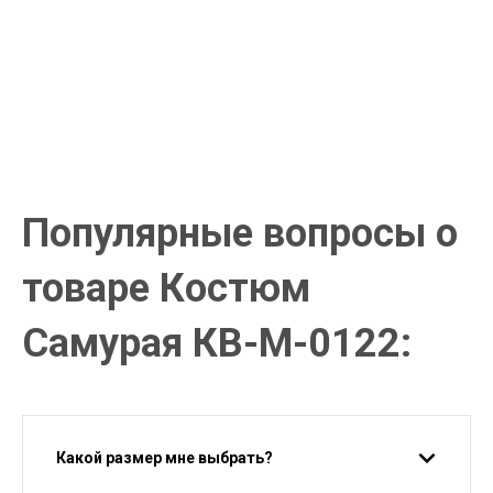
от 15000р скидка 5% на товары
от 20000р скидка 7% на товары
от 30000р скидка 10% на товары
Поставки под заказ.
Закажите любые модели и размеры оптом или в розницу!
Оплата при получении или онлайн платеж
Оплатите заказ наличными, банковской картой или онлайн
платежом (Сбербанк онлайн), по счету для юр.лиц.
Почта России
Доставка в почтовые отделения Почты России с оплатой при
получении!
Популярные вопросы о
товаре Костюм
Самурая КВ-М-0122:
Какой размер мне выбрать?