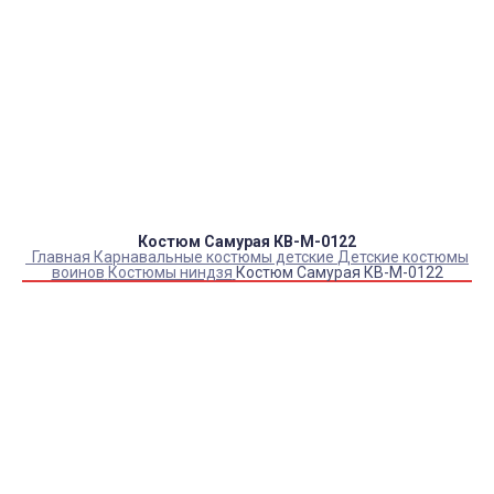
Оплата:
QR код/терминал/онлайн платеж,
безналичная оплата, постоплата, наложенный
платеж (оплата при получении).
Доставка:
самовывоз, курьер, ПВЗ СДЭК, ПВЗ
Яндекс Маркет, Деловые линии, Почта России.
Костюм Самурая КВ-М-0122
Главная
Карнавальные костюмы детские
Детские костюмы
воинов
Костюмы ниндзя
Костюм Самурая КВ-М-0122
Купить Костюм Самурая КВ-М-0122
Артикул:
6473
Выберите Размер:
32/122-128
34/128-136
Склад:
Под заказ с оптового склада
Товар с выбранным набором характеристик недоступен
для покупки
2 700
₽
2 160
₽
ЗАКАЗАТЬ