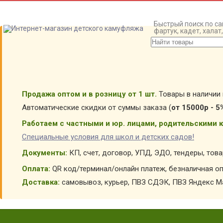
Быстрый поиск по са
фартук, кадет, хала
Продажа оптом и в розницу от 1 шт.
Товары в наличии 
Автоматические скидки от суммы заказа (
от 15000р - 5
Работаем с частными и юр. лицами, родительскими к
Специальные условия для школ и детских садов!
Документы:
КП, счет, договор, УПД, ЭДО, тендеры, тов
Оплата:
QR код/терминал/онлайн платеж, безналичная оп
Доставка:
самовывоз, курьер, ПВЗ СДЭК, ПВЗ Яндекс Ма