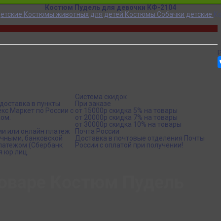
Костюм Пудель для девочки КФ-2104
етские
Костюмы животных для детей
Костюмы Собачки детские
Ко
Система скидок
доставка в пункты
При заказе
кс Маркет по России с
от 15000р скидка 5% на товары
ом.
от 20000р скидка 7% на товары
от 30000р скидка 10% на товары
ии или онлайн платеж
Почта России
ичными, банковской
Доставка в почтовые отделения Почты
платежом (Сбербанк
России с оплатой при получении!
я юр.лиц.
товаре Костюм Пудель