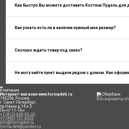
Как быстро Вы можете доставить Костюм Пудель для 
Как узнать есть ли в наличии нужный мне размер?
Сколько ждать товар под заказ?
Не могу найти пункт выдачи рядом с домом. Как оформ
Компания
Интернет-магазин www.formadeti.ru
195256
,
Россия
,
Все варианты о
г. Санкт-Петербург
,
пр.Науки д.14 к.3
Пн-пт 11-16ч
+7 (812) 628-50-25
+7 (495) 131-6025
info@formadeti.ru
forma.deti@yandex.ru