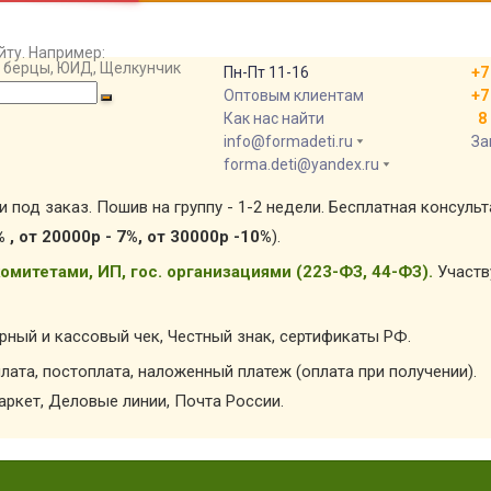
йту. Например:
т, берцы, ЮИД, Щелкунчик
Пн-Пт 11-16
+7
Оптовым клиентам
+7
Как нас найти
8 
info@formadeti.ru
За
forma.deti@yandex.ru
и под заказ. Пошив на группу - 1-2 недели. Бесплатная консуль
% , от 20000р - 7%, от 30000р -10%
).
омитетами, ИП, гос. организациями (223-ФЗ, 44-ФЗ).
Участв
арный и кассовый чек, Честный знак, сертификаты РФ.
лата, постоплата, наложенный платеж (оплата при получении).
ркет, Деловые линии, Почта России.