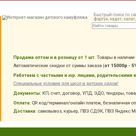
Быстрый поиск по са
фартук, кадет, хала
Продажа оптом и в розницу от 1 шт.
Товары в наличии 
Автоматические скидки от суммы заказа (
от 15000р - 5
Работаем с частными и юр. лицами, родительскими к
Специальные условия для школ и детских садов!
Документы:
КП, счет, договор, УПД, ЭДО, тендеры, тов
Оплата:
QR код/терминал/онлайн платеж, безналичная оп
Доставка:
самовывоз, курьер, ПВЗ СДЭК, ПВЗ Яндекс Ма