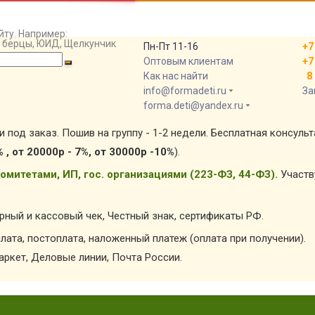
йту. Например:
т, берцы, ЮИД, Щелкунчик
Пн-Пт 11-16
+7
Оптовым клиентам
+7
Как нас найти
8 
info@formadeti.ru
За
forma.deti@yandex.ru
и под заказ. Пошив на группу - 1-2 недели. Бесплатная консуль
% , от 20000р - 7%, от 30000р -10%
).
омитетами, ИП, гос. организациями (223-ФЗ, 44-ФЗ).
Участв
арный и кассовый чек, Честный знак, сертификаты РФ.
лата, постоплата, наложенный платеж (оплата при получении).
ркет, Деловые линии, Почта России.