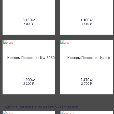
3 150
₽
1 180
₽
5 000
₽
1 410
₽
-14%
-9%
1 900
₽
2 470
₽
2 200
₽
2 700
₽
Другие товары в этом цвете:
Сравнить все