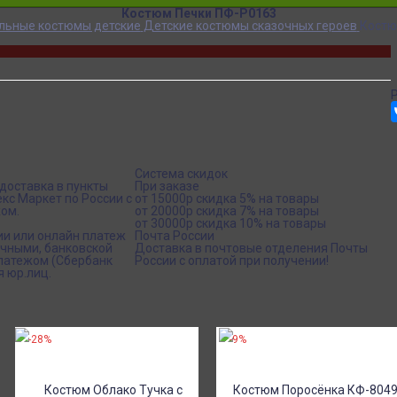
Костюм Печки ПФ-P0163
льные костюмы детские
Детские костюмы сказочных героев
Костю
Система скидок
доставка в пункты
При заказе
кс Маркет по России с
от 15000р скидка 5% на товары
ом.
от 20000р скидка 7% на товары
от 30000р скидка 10% на товары
ии или онлайн платеж
Почта России
ичными, банковской
Доставка в почтовые отделения Почты
платежом (Сбербанк
России с оплатой при получении!
я юр.лиц.
-28%
-9%