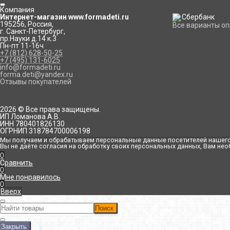
Компания
Интернет-магазин www.formadeti.ru
195256
,
Россия
,
Все варианты о
г. Санкт-Петербург
,
пр.Науки д.14 к.3
Пн-пт 11-16ч
+7 (812) 628-50-25
+7 (495) 131-6025
info@formadeti.ru
forma.deti@yandex.ru
Отзывы покупателей
2026 © Все права защищены.
ИП Ломанова А.В.
ИНН 780401826130
ОГРНИП 318784700006198
Мы получаем и обрабатываем персональные данные посетителей нашего 
Вы не даёте согласия на обработку своих персональных данных, Вам нео
0
Сравнить
0
Мне понравилось
0
Вверх
Поиск
Закрыть