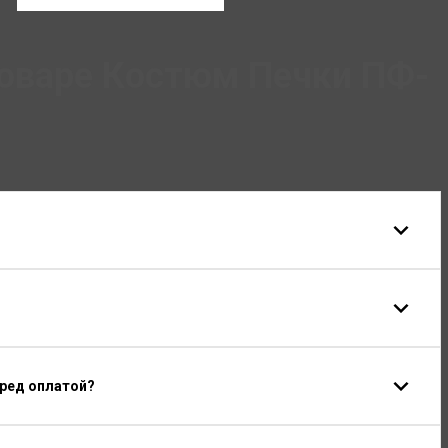
товаре Костюм Печки ПФ-
еред оплатой?