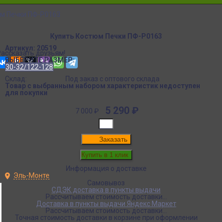
м Печки ПФ-P0163
Купить Костюм Печки ПФ-P0163
Артикул:
20519
Рассказать друзьям!
ВЫБЕРИТЕ РАЗМЕР:
30-32/122-128
Склад:
Под заказ с оптового склада
Товар с выбранным набором характеристик недоступен
для покупки
5 290
₽
7 000
₽
Заказать
Информация о доставке
Эль-Монте
Самовывоз
СДЭК доставка в пункты выдачи
Рассчитываем стоимость доставки...
Доставка в пункты выдачи Яндекс Маркет
Рассчитываем стоимость доставки...
Точная стоимость доставки в корзине при оформлении