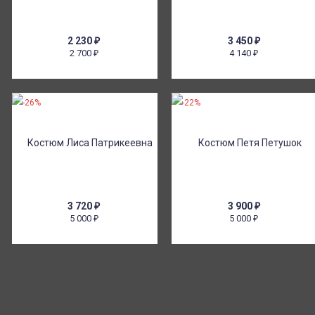
2 230
₽
3 450
₽
2 700
4 140
₽
₽
-26%
-22%
3 720
₽
3 900
₽
5 000
5 000
₽
₽