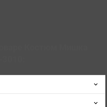
товаре Костюм Мишка
-3010: