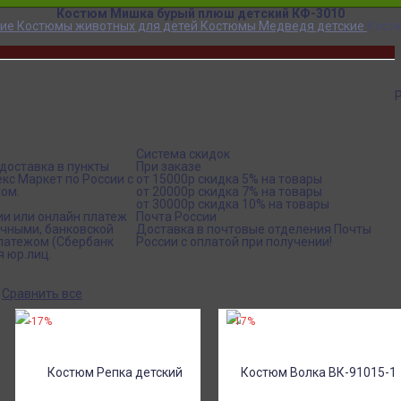
Костюм Мишка бурый плюш детский КФ-3010
кие
Костюмы животных для детей
Костюмы Медведя детские
Кост
Система скидок
доставка в пункты
При заказе
кс Маркет по России с
от 15000р скидка 5% на товары
ом.
от 20000р скидка 7% на товары
от 30000р скидка 10% на товары
ии или онлайн платеж
Почта России
ичными, банковской
Доставка в почтовые отделения Почты
платежом (Сбербанк
России с оплатой при получении!
я юр.лиц.
Сравнить все
-17%
-17%