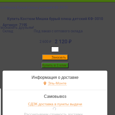
юм Мишка бурый плюш детский КФ-3010
Купить Костюм Мишка бурый плюш детский КФ-3010
Артикул:
7195
Рассказать друзьям!
Склад:
Под заказ с оптового склада
2 120
₽
2 600
₽
Заказать
Информация о доставке
Эль-Монте
Самовывоз
СДЭК доставка в пункты выдачи
Рассчитываем стоимость доставки...