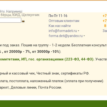
йту. Например:
т, берцы, ЮИД, Щелкунчик
Пн-Пт 11-16
+7
Оптовым клиентам
+7
Как нас найти
8 
info@formadeti.ru
За
forma.deti@yandex.ru
и под заказ. Пошив на группу - 1-2 недели. Бесплатная консуль
% , от 20000р - 7%, от 30000р -10%
).
омитетами, ИП, гос. организациями (223-ФЗ, 44-ФЗ).
Участв
арный и кассовый чек, Честный знак, сертификаты РФ.
лата, постоплата, наложенный платеж (оплата при получении).
ркет, Деловые линии, Почта России.