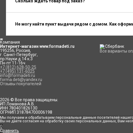
Сколько ждать товар под заказ?
Не могу найти пункт выдачи рядом с домом. Как оформ
Компания
Интернет-магазин www.formadeti.ru
195256
,
Россия
,
Все варианты о
г. Санкт-Петербург
,
пр.Науки д.14 к.3
Пн-пт 11-16ч
+7 (812) 628-50-25
+7 (495) 131-6025
info@formadeti.ru
forma.deti@yandex.ru
Отзывы покупателей
2026 © Все права защищены.
ИП Ломанова А.В.
ИНН 780401826130
ОГРНИП 318784700006198
Мы получаем и обрабатываем персональные данные посетителей нашего 
Вы не даёте согласия на обработку своих персональных данных, Вам нео
0
Сравнить