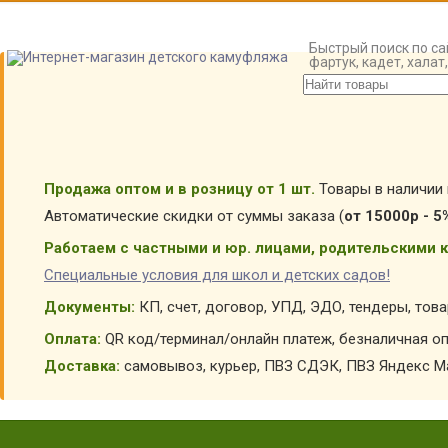
Быстрый поиск по са
фартук, кадет, хала
Продажа оптом и в розницу от 1 шт.
Товары в наличии 
Автоматические скидки от суммы заказа (
от 15000р - 5
Работаем с частными и юр. лицами, родительскими к
Специальные условия для школ и детских садов!
Документы:
КП, счет, договор, УПД, ЭДО, тендеры, тов
Оплата:
QR код/терминал/онлайн платеж, безналичная оп
Доставка:
самовывоз, курьер, ПВЗ СДЭК, ПВЗ Яндекс Ма