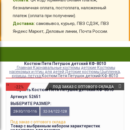
Оплата:
QR код/терминал/онлайн платеж,
безналичная оплата, постоплата, наложенный
платеж (оплата при получении).
Доставка:
самовывоз, курьер, ПВЗ СДЭК, ПВЗ
Яндекс Маркет, Деловые линии, Почта России.
Костюм Петя Петушок детский КФ-8010
Главная
Карнавальные костюмы детские
Костюмы
насекомых и птиц для детей
Детские костюмы Цыпленка,
курицы, петуха
Костюм Петя Петушок детский КФ-8010
-22%
ПОД ЗАКАЗ С ОПТОВОГО СКЛАДА
Купить Костюм Петя Петушок детский КФ-8010
Артикул:
52651
ВЫБЕРИТЕ РАЗМЕР:
28-30/110-116
32-34/122-128
Под заказ с оптового склада
Товар с выбранным набором характеристик