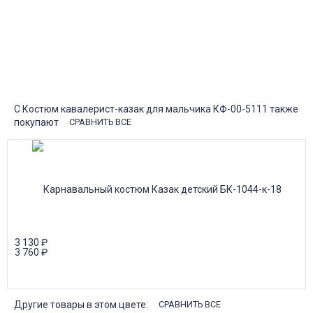
от 20000р скидка 7% на товары
от 30000р скидка 10% на товары
Поставки под заказ.
Закажите любые модели и размеры оптом или в розницу!
Оплата при получении или онлайн платеж
Оплатите заказ наличными, банковской картой или онлайн
платежом (Сбербанк онлайн), по счету для юр.лиц.
Почта России
Доставка в почтовые отделения Почты России с оплатой при
получении!
С Костюм кавалерист-казак для мальчика КФ-00-5111 также
покупают
СРАВНИТЬ ВСЕ
3 130
₽
3 760
₽
Другие товары в этом цвете:
СРАВНИТЬ ВСЕ