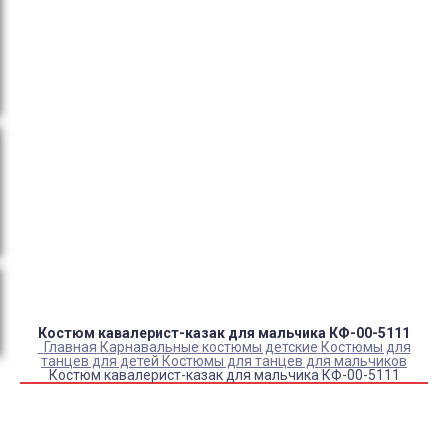
тендеры, товарный и кассовый чек, Честный знак,
сертификаты РФ.
Оплата:
QR код/терминал/онлайн платеж,
безналичная оплата, постоплата, наложенный
платеж (оплата при получении).
Доставка:
самовывоз, курьер, ПВЗ СДЭК, ПВЗ
Яндекс Маркет, Деловые линии, Почта России.
Каталог товаров
Детский камуфляж
Детская форма
Детские костюмы по профессиям
Карнавальные костюмы детские
Детская обувь
Спасательные жилеты
Костюм кавалерист-казак для мальчика КФ-00-5111
Главная
Карнавальные костюмы детские
Костюмы для
танцев для детей
Костюмы для танцев для мальчиков
Костюм кавалерист-казак для мальчика КФ-00-5111
Купить Костюм кавалерист-казак для мальчика КФ-00-
5111
Артикул:
10586
Выберите Размер: