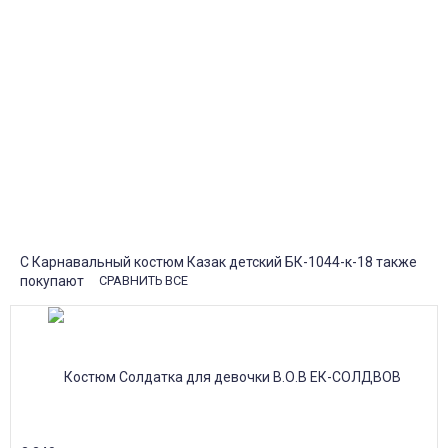
1-2 дня!
Пункты выдачи
Быстрая, недорогая доставка в пункты выдачи СДЭК и
Яндекс Маркет по России с наложенным платежом.
Система скидок
При заказе
от 15000р скидка 5% на товары
от 20000р скидка 7% на товары
от 30000р скидка 10% на товары
Поставки под заказ.
Закажите любые модели и размеры оптом или в розницу!
Оплата при получении или онлайн платеж
Оплатите заказ наличными, банковской картой или онлайн
платежом (Сбербанк онлайн), по счету для юр.лиц.
Почта России
Доставка в почтовые отделения Почты России с оплатой при
получении!
С Карнавальный костюм Казак детский БК-1044-к-18 также
покупают
СРАВНИТЬ ВСЕ