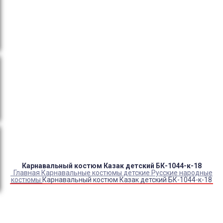
тендеры, товарный и кассовый чек, Честный знак,
сертификаты РФ.
Оплата:
QR код/терминал/онлайн платеж,
безналичная оплата, постоплата, наложенный
платеж (оплата при получении).
Доставка:
самовывоз, курьер, ПВЗ СДЭК, ПВЗ
Яндекс Маркет, Деловые линии, Почта России.
Каталог товаров
Детский камуфляж
Детская форма
Детские костюмы по профессиям
Карнавальные костюмы детские
Детская обувь
Спасательные жилеты
Карнавальный костюм Казак детский БК-1044-к-18
Главная
Карнавальные костюмы детские
Русские народные
костюмы
Карнавальный костюм Казак детский БК-1044-к-18
Купить Карнавальный костюм Казак детский БК-1044-
к-18
Артикул:
18115
Выберите Размер:
28/110
30/116
32/122
32/128
34/134
36/140