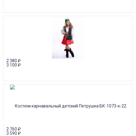
2 380
₽
3 100
₽
2 760
₽
3 590
₽