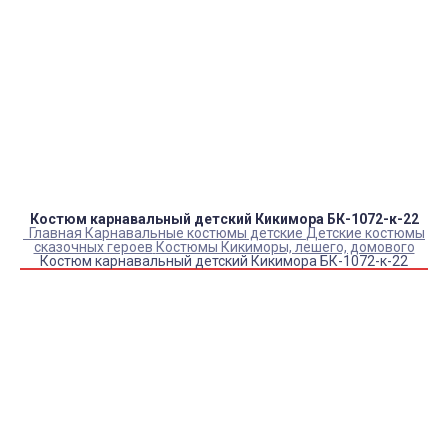
Оплата:
QR код/терминал/онлайн платеж,
безналичная оплата, постоплата, наложенный
платеж (оплата при получении).
Доставка:
самовывоз, курьер, ПВЗ СДЭК, ПВЗ
Яндекс Маркет, Деловые линии, Почта России.
Костюм карнавальный детский Кикимора БК-1072-к-22
Главная
Карнавальные костюмы детские
Детские костюмы
сказочных героев
Костюмы Кикиморы, лешего, домового
Костюм карнавальный детский Кикимора БК-1072-к-22
Купить Костюм карнавальный детский Кикимора
БК-1072-к-22
Артикул:
48097
Выберите Размер:
28/110
30/116
32/122
32/128
34/134
Под заказ с оптового склада
Товар с выбранным набором характеристик недоступен
для покупки
Очки слесарные закрытые
+
160
₽
Очки слесарные открытые
+
110
₽