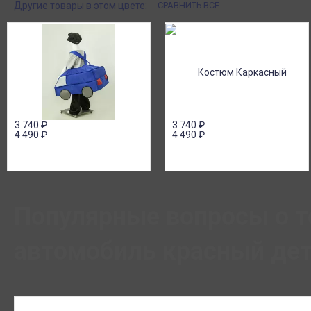
Другие товары в этом цвете:
СРАВНИТЬ ВСЕ
3 740
₽
3 740
₽
4 490
₽
4 490
₽
Популярные вопросы о 
автомобиль красный дет