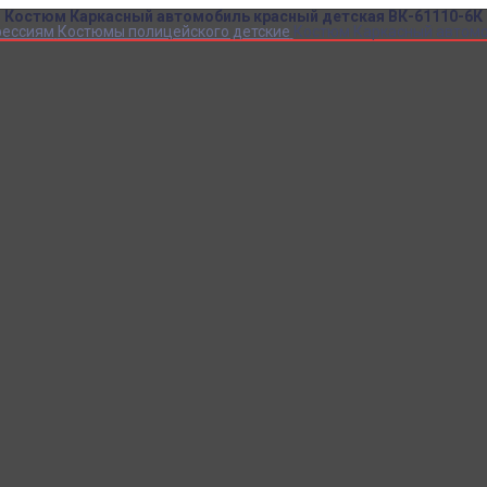
Костюм Каркасный автомобиль красный детская ВК-61110-6К
фессиям
Костюмы полицейского детские
Костюм Каркасный автомо