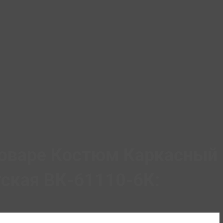
товаре Костюм Каркасный
ская ВК-61110-6К: