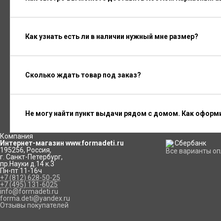
Как узнать есть ли в наличии нужный мне размер?
Сколько ждать товар под заказ?
Не могу найти пункт выдачи рядом с домом. Как оформ
Компания
Интернет-магазин www.formadeti.ru
195256
,
Россия
,
Все варианты о
г. Санкт-Петербург
,
пр.Науки д.14 к.3
Пн-пт 11-16ч
+7 (812) 628-50-25
+7 (495) 131-6025
info@formadeti.ru
forma.deti@yandex.ru
Отзывы покупателей