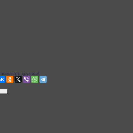
Точная стоимость доставки в корзине при оформлении
заказа.
Почта
Доставка Почтой России
Рассчитываем стоимость доставки...
Точная стоимость доставки в корзине при оформлении
заказа.
Рассказать друзьям!