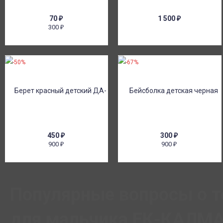
70
₽
1 500
₽
300
₽
-50%
-67%
450
₽
300
₽
900
900
₽
₽
Популярные вопросы о 
для мальчика ЕК-КАЛМА