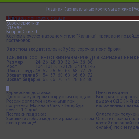
Главная
Карнавальные костюмы детские
Ру
-17%
Под заказ с оптового склада
Обзор
Характеристики
Отзывы
Вопрос-Ответ 0
Костюм в русско-народном стиле "Калинка", прекрасно подойдё
постановок.
В костюм входит:
головной убор, сорочка, пояс, брюки.
ТАБЛИЦА СООТВЕТСТВИЯ РАЗМЕРОВ ДЛЯ КАРНАВАЛЬНЫХ
Размер
24
26
28
30
32
34
36
38
Рост
104
110
116
122
128
134
140
146
Обхват груди
48
52
56
60
64
68
72
76
Обхват талии
51
54
57
60
63
66
69
72
Обхват бёдер
58
62
66
70
74
78
82
86
Курьерская доставка
Пункты выдачи
Доставка курьером по крупным городам
Быстрая, недорогая 
России с оплатой наличными при
выдачи СДЭК и Янде
получении. Москва и Санкт-Петербург
наложенным платеж
всего - 1-2 дня!
Поставки под заказ.
Оплата при получен
Закажите любые модели и размеры оптом
Оплатите заказ нал
или в розницу!
картой или онлайн 
онлайн), по счету дл