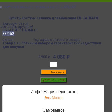
ов
Костюм Калинка для мальчика ЕК-КАЛМАЛ
Купить Костюм Калинка для мальчика ЕК-КАЛМАЛ
Артикул:
21195
Рассказать друзьям!
ВЫБЕРИТЕ РАЗМЕР:
38/152
Склад:
Под заказ с оптового склада
Товар с выбранным набором характеристик недоступен
для покупки
4 080
₽
4 900
₽
Заказать
Информация о доставке
Эль-Монте
Самовывоз