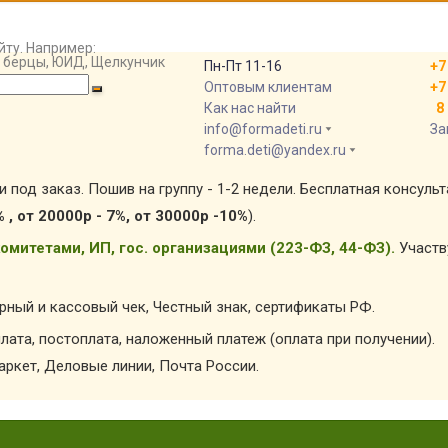
йту. Например:
т, берцы, ЮИД, Щелкунчик
Пн-Пт 11-16
+7
Оптовым клиентам
+7
Как нас найти
8 
info@formadeti.ru
За
forma.deti@yandex.ru
и под заказ. Пошив на группу - 1-2 недели. Бесплатная консуль
% , от 20000р - 7%, от 30000р -10%
).
омитетами, ИП, гос. организациями (223-ФЗ, 44-ФЗ).
Участв
арный и кассовый чек, Честный знак, сертификаты РФ.
лата, постоплата, наложенный платеж (оплата при получении).
ркет, Деловые линии, Почта России.