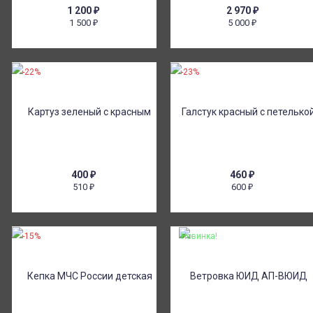
1 200
₽
2 970
₽
1 500
5 000
₽
₽
-22%
-23%
400
₽
460
₽
510
600
₽
₽
-15%
Новинка!