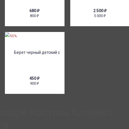
680
₽
2 500
₽
800
5 000
₽
₽
-50%
450
₽
900
₽
товаре Костюм Калинка
Л: