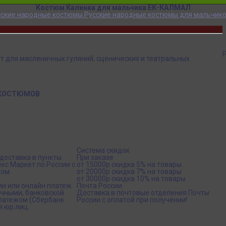
Костюм Калинка для мальчика ЕК-КАЛМАЛ
сские народные костюмы
Русские народные костюмы для мальчик
т для масленичных гуляний, сценических и театральных
 КОСТЮМОВ
Система скидок
доставка в пункты
При заказе
кс Маркет по России с
от 15000р скидка 5% на товары
ом.
от 20000р скидка 7% на товары
от 30000р скидка 10% на товары
ии или онлайн платеж
Почта России
ичными, банковской
Доставка в почтовые отделения Почты
платежом (Сбербанк
России с оплатой при получении!
я юр.лиц.