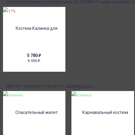
С Костюм Калинка для мальчика ЕК-КАЛМАЛ также покупают
-17%
5 780
₽
6 950
₽
Другие товары в этом цвете:
Сравнить все
Новинка!
Новинка!