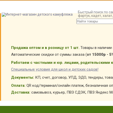
Быстрый поиск по са
фартук, кадет, хала
Продажа оптом и в розницу от 1 шт.
Товары в наличии 
Автоматические скидки от суммы заказа (
от 15000р - 5
Работаем с частными и юр. лицами, родительскими к
Специальные условия для школ и детских садов!
Документы:
КП, счет, договор, УПД, ЭДО, тендеры, тов
Оплата:
QR код/терминал/онлайн платеж, безналичная оп
Доставка:
самовывоз, курьер, ПВЗ СДЭК, ПВЗ Яндекс Ма