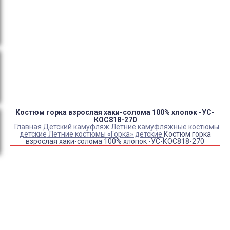
Оплата:
QR код/терминал/онлайн платеж,
безналичная оплата, постоплата, наложенный
платеж (оплата при получении).
Доставка:
самовывоз, курьер, ПВЗ СДЭК, ПВЗ
Яндекс Маркет, Деловые линии, Почта России.
Костюм горка взрослая хаки-солома 100% хлопок -УС-
КОС818-270
Главная
Детский камуфляж
Летние камуфляжные костюмы
детские
Летние костюмы «Горка» детские
Костюм горка
взрослая хаки-солома 100% хлопок -УС-КОС818-270
Купить Костюм горка взрослая хаки-солома 100% хлопок
-УС-КОС818-270
Артикул:
7717
Выберите Размер:
44-46/170-176
44-46/182-188
48-50/170-176
52-54/170-176
56-58/170-176
60-62/170-176
48-50/182-188
52-54/182-188
56-58/182-188
60-62/182-188
Склад:
Под заказ с оптового склада