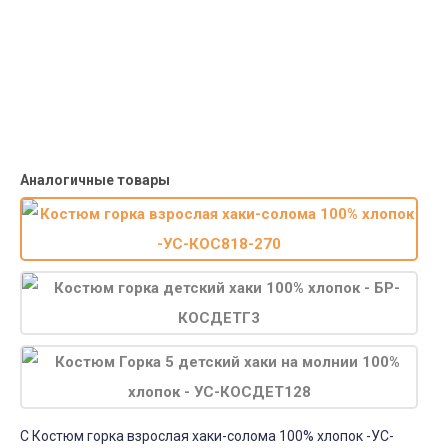
от 15000р скидка 5% на товары
от 20000р скидка 7% на товары
от 30000р скидка 10% на товары
Поставки под заказ.
Закажите любые модели и размеры оптом или в розницу!
Оплата при получении или онлайн платеж
Оплатите заказ наличными, банковской картой или онлайн
платежом (Сбербанк онлайн), по счету для юр.лиц.
Почта России
Доставка в почтовые отделения Почты России с оплатой при
получении!
Аналогичные товары
С Костюм горка взрослая хаки-солома 100% хлопок -УС-