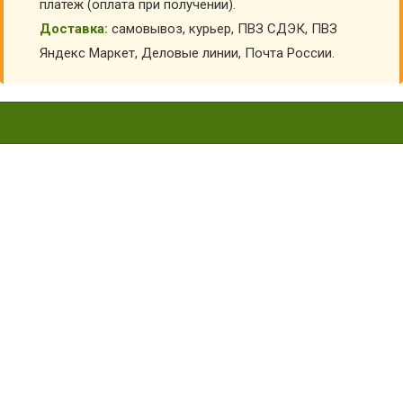
платеж (оплата при получении).
Доставка:
самовывоз, курьер, ПВЗ СДЭК, ПВЗ
Яндекс Маркет, Деловые линии, Почта России.
КОСТЮМ ДЕМИСЕЗОННЫЙ
ПУТНИК 1012С - СТА-
ПУТНИК-1012
Главная
Детский камуфляж
Демисезонные камуфляжные костюмы
Костюм демисезонный Путник 1012С - СТА-путник-1012
КУПИТЬ КОСТЮМ ДЕМИСЕЗОННЫЙ ПУТНИК
1012С - СТА-ПУТНИК-1012
АРТИКУЛ:
42959
Выберите Размер:
40-42/164-170
44-46/170-176
48-50/176-182
52-54/176-